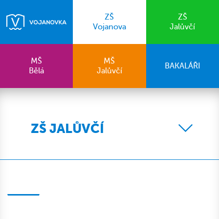
ZŠ
ZŠ
Vojanova
Jalůvčí
MŠ
MŠ
BAKALÁŘI
Bělá
Jalůvčí
ZŠ JALŮVČÍ