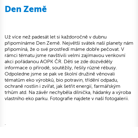
Den Země
Už více než padesát let si každoročně v dubnu
připomínáme Den Země. Největší svátek naší planety nám
připomíná, že o své prostředí máme dobře pečovat. V
rámci tématu jsme navštívili velmi zajímavou venkovní
akci pořádanou AOPK ČR. Děti se zde dozvěděly
informace o přírodě, soutěžily, řešily různé rébusy.
Odpoledne jsme se pak ve školní družině věnovali
tématům eko výrobků, bio potravin, třídění odpadu,
ochraně rostlin i zvířat, jak šetřit energií, farmářským
trhům atd. Na závěr nechyběla dílnička, hádanky a výroba
vlastního eko parku. Fotografie najdete v naší fotogalerii.
.