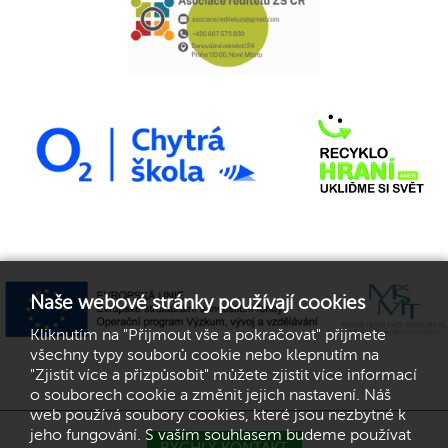
Naše webové stránky používají cookies
Kliknutím na "Přijmout vše a pokračovat" přijmete
všechny typy souborů cookie nebo klepnutím na
"Zjistit více a přizpůsobit" můžete zjistit více informací
o souborech cookie a změnit jejich nastavení. Náš
web používá soubory cookies, které jsou nezbytné k
jeho fungování. S vaším souhlasem budeme používat