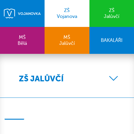
ZŠ
ZŠ
Vojanova
Jalůvčí
MŠ
MŠ
BAKALÁŘI
Bělá
Jalůvčí
ZŠ JALŮVČÍ