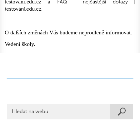
testování.edu.cz
a
FAQ – nejčastější dotazy |
testování.edu.cz
.
O dalších změnách Vás budeme neprodleně informovat.
Vedení školy.