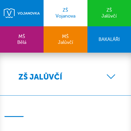
ZŠ
ZŠ
Vojanova
Jalůvčí
MŠ
MŠ
BAKALÁŘI
Bělá
Jalůvčí
ZŠ JALŮVČÍ