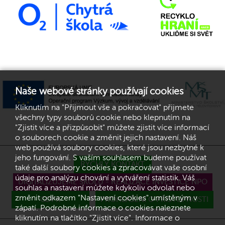
Naše webové stránky používají cookies
Kliknutím na "Přijmout vše a pokračovat" přijmete
všechny typy souborů cookie nebo klepnutím na
"Zjistit více a přizpůsobit" můžete zjistit více informací
o souborech cookie a změnit jejich nastavení. Náš
web používá soubory cookies, které jsou nezbytné k
jeho fungování. S vaším souhlasem budeme používat
RYCHLÝ KONTAKT
také další soubory cookies a zpracovávat vaše osobní
údaje pro analýzu chování a vytváření statistik. Váš
DIGITALIZUJEME ŠKOLU - REALIZACE INVESTICE NPO
souhlas a nastavení můžete kdykoliv odvolat nebo
změnit odkazem "Nastavení cookies" umístěným v
GDPR
PROHLÁŠENÍ O PŘÍSTUPNOSTI
zápatí. Podrobné informace o cookies naleznete
kliknutím na tlačítko "Zjistit více". Informace o