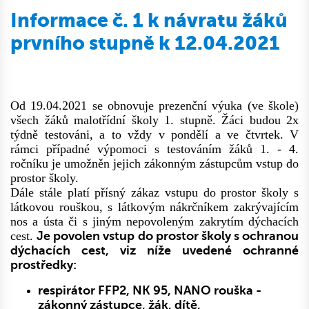
Informace č. 1 k návratu žáků
prvního stupně k 12.04.2021
Od 19.04.2021 se obnovuje prezenční výuka (ve škole)
všech žáků malotřídní školy 1. stupně.
Žáci budou 2x
týdně testováni, a to vždy v pondělí a ve čtvrtek. V
rámci případné výpomoci s testováním žáků 1. - 4.
ročníku je umožněn jejich zákonným zástupcům vstup do
prostor školy.
Dále stále platí přísný zákaz vstupu do prostor školy s
látkovou rouškou, s látkovým nákrčníkem zakrývajícím
nos a ústa či s jiným nepovoleným zakrytím dýchacích
cest.
Je povolen vstup do prostor školy s ochranou
dýchacích cest, viz níže uvedené ochranné
prostředky:
respirátor FFP2, NK 95, NANO rouška -
zákonný zástupce, žák, dítě,