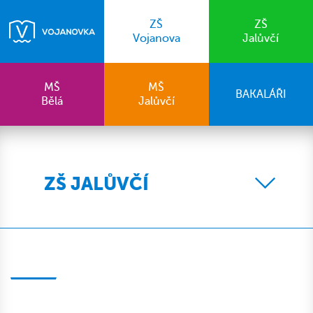
ZŠ
ZŠ
Vojanova
Jalůvčí
MŠ
MŠ
BAKALÁŘI
Bělá
Jalůvčí
ZŠ JALŮVČÍ