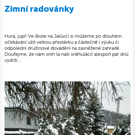
Zimní radovánky
Hurá, jupí! Ve škole na Jalůvčí si můžeme po dlouhém
očekávání užít velkou přestávku a částečně i výuku či
odpolední družinové dovádění na zasněžené zahradě.
Doufejme, že nám sníh (a naši sněhuláci) alespoň pár dnů
vydrží...