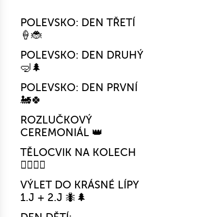
POLEVSKO: DEN TŘETÍ
🍦🐞
POLEVSKO: DEN DRUHÝ
🤿🌲
POLEVSKO: DEN PRVNÍ
🚂🍀
ROZLUČKOVÝ
CEREMONIÁL 👑
TĚLOCVIK NA KOLECH
🚴‍♀️🤸‍♂️
VÝLET DO KRÁSNÉ LÍPY
1.J + 2.J 🐜🌲