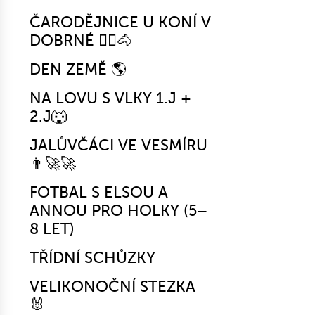
ČARODĚJNICE U KONÍ V
DOBRNÉ 🧙‍♀️🐴
DEN ZEMĚ 🌎
NA LOVU S VLKY 1.J +
2.J🐺
JALŮVČÁCI VE VESMÍRU
👨‍🚀🚀
FOTBAL S ELSOU A
ANNOU PRO HOLKY (5–
8 LET)
TŘÍDNÍ SCHŮZKY
VELIKONOČNÍ STEZKA
🐰