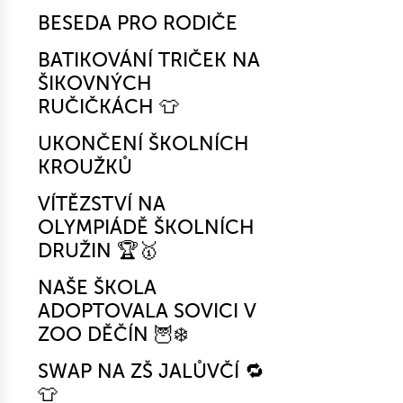
BESEDA PRO RODIČE
BATIKOVÁNÍ TRIČEK NA
ŠIKOVNÝCH
RUČIČKÁCH 👕
UKONČENÍ ŠKOLNÍCH
KROUŽKŮ
VÍTĚZSTVÍ NA
OLYMPIÁDĚ ŠKOLNÍCH
DRUŽIN 🏆🥇
NAŠE ŠKOLA
ADOPTOVALA SOVICI V
ZOO DĚČÍN 🦉❄️
SWAP NA ZŠ JALŮVČÍ 🔁
👕