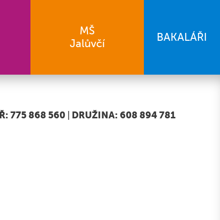
MŠ
BAKALÁŘI
Jalůvčí
: 775 868 560
|
DRUŽINA: 608 894 781