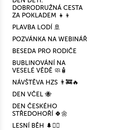
DEN DĚTÍ:
DOBRODRUŽNÁ CESTA
ZA POKLADEM 👧👦
PLAVBA LODÍ 🚢
POZVÁNKA NA WEBINÁŘ
BESEDA PRO RODIČE
BUBLINOVÁNÍ NA
VESELÉ VĚDĚ 🧼🧴
NÁVŠTĚVA HZS 👨‍🚒🔥
DEN VČEL 🐝
DEN ČESKÉHO
STŘEDOHOŘÍ 🍀🌼
LESNÍ BĚH 🌲🏃‍♀️