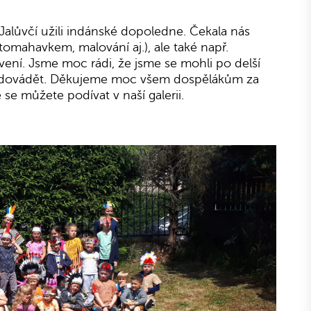
Jalůvčí užili indánské dopoledne. Čekala nás
omahavkem, malování aj.), ale také např.
tvení. Jsme moc rádi, že jsme se mohli po delší
 zadovádět. Děkujeme moc všem dospělákům za
 se můžete podívat v naší galerii.