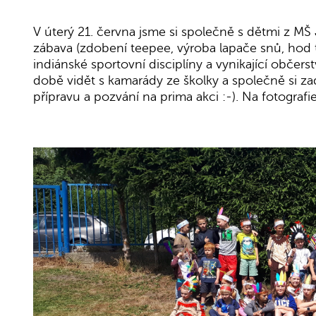
V úterý 21. června jsme si společně s dětmi z MŠ 
zábava (zdobení teepee, výroba lapače snů, hod t
indiánské sportovní disciplíny a vynikající občers
době vidět s kamarády ze školky a společně si
přípravu a pozvání na prima akci :-). Na fotografie