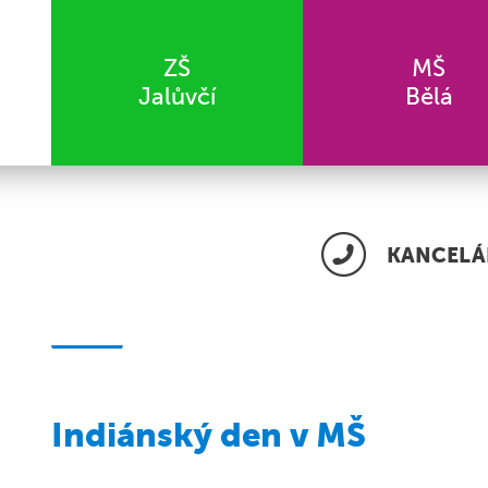
ZŠ
MŠ
Jalůvčí
Bělá
KANCELÁŘ
Indiánský den v MŠ