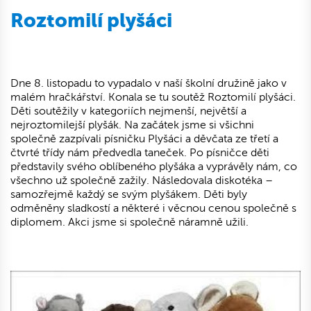
Roztomilí plyšáci
Dne 8. listopadu to vypadalo v naší školní družině jako v
malém hračkářství. Konala se tu soutěž Roztomilí plyšáci.
Děti soutěžily v kategoriích nejmenší, největší a
nejroztomilejší plyšák. Na začátek jsme si všichni
společně zazpívali písničku Plyšáci a děvčata ze třetí a
čtvrté třídy nám předvedla taneček. Po písničce děti
představily svého oblíbeného plyšáka a vyprávěly nám, co
všechno už společně zažily. Následovala diskotéka –
samozřejmě každý se svým plyšákem. Děti byly
odměněny sladkostí a některé i věcnou cenou společně s
diplomem. Akci jsme si společně náramně užili.