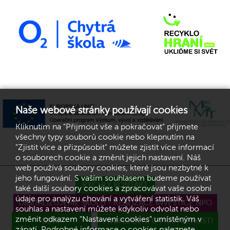
Naše webové stránky používají cookies
Kliknutím na "Přijmout vše a pokračovat" přijmete
všechny typy souborů cookie nebo klepnutím na
"Zjistit více a přizpůsobit" můžete zjistit více informací
o souborech cookie a změnit jejich nastavení. Náš
web používá soubory cookies, které jsou nezbytné k
jeho fungování. S vaším souhlasem budeme používat
RYCHLÝ KONTAKT
také další soubory cookies a zpracovávat vaše osobní
údaje pro analýzu chování a vytváření statistik. Váš
DIGITALIZUJEME ŠKOLU - REALIZACE INVESTICE NPO
souhlas a nastavení můžete kdykoliv odvolat nebo
změnit odkazem "Nastavení cookies" umístěným v
GDPR
PROHLÁŠENÍ O PŘÍSTUPNOSTI
zápatí. Podrobné informace o cookies naleznete