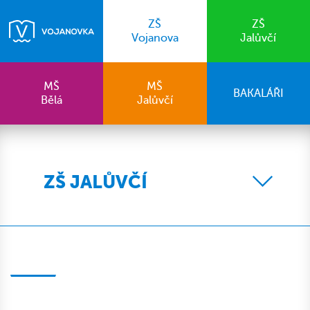
ZŠ
ZŠ
Vojanova
Jalůvčí
MŠ
MŠ
BAKALÁŘI
Bělá
Jalůvčí
ZŠ JALŮVČÍ