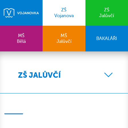
ZŠ
ZŠ
Vojanova
Jalůvčí
MŠ
MŠ
BAKALÁŘI
Bělá
Jalůvčí
ZŠ JALŮVČÍ