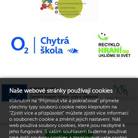
Naše webové stránky používají cookies
Kliknutím na "Přijmout vše a pokračovat" přijmete
všechny typy souborů cookie nebo klepnutím na
"Zjistit více a přizpůsobit" můžete zjistit více informací
o souborech cookie a změnit jejich nastavení. Náš
web používá soubory cookies, které jsou nezbytné k
jeho fungování. S vaším souhlasem budeme používat
RYCHLÝ KONTAKT
také další soubory cookies a zpracovávat vaše osobní