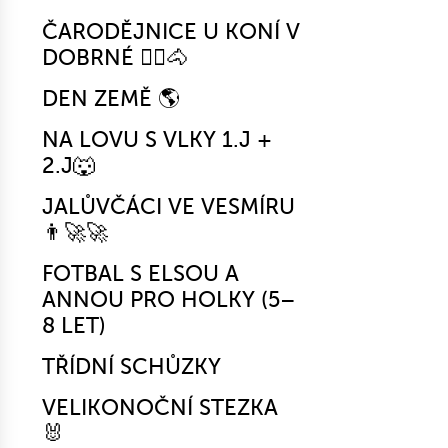
ČARODĚJNICE U KONÍ V
DOBRNÉ 🧙‍♀️🐴
DEN ZEMĚ 🌎
NA LOVU S VLKY 1.J +
2.J🐺
JALŮVČÁCI VE VESMÍRU
👨‍🚀🚀
FOTBAL S ELSOU A
ANNOU PRO HOLKY (5–
8 LET)
TŘÍDNÍ SCHŮZKY
VELIKONOČNÍ STEZKA
🐰