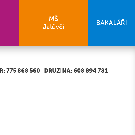
MŠ
BAKALÁŘI
Jalůvčí
: 775 868 560
|
DRUŽINA: 608 894 781