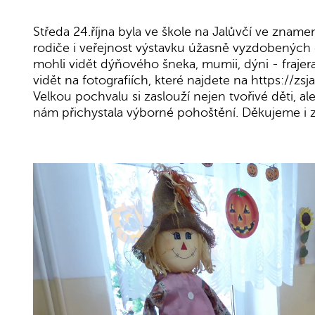
Středa 24.října byla ve škole na Jalůvčí ve znamen
rodiče i veřejnost výstavku úžasně vyzdobených d
mohli vidět dýňového šneka, mumii, dýni - frajera
vidět na fotografiích, které najdete na https://zs
Velkou pochvalu si zaslouží nejen tvořivé děti, al
nám přichystala výborné pohoštění. Děkujeme i z