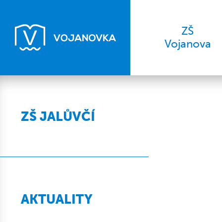
ZŠ
Vojanova
ZŠ JALŮVČÍ
AKTUALITY