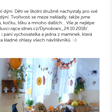
í dýní. Děti ve školní družině nachystaly pro své
ýní. Tvořivosti se meze nekladly, takže jsme
, kočku, lišku a mnoho dalších... Vše je nejlépe
jaluvci.rajce.idnes.cz/Dynobrani_24.10.2018/.
e i paní vychovatelka a jedna z maminek, která
a kladné ohlasy všech návštěvníků :-)