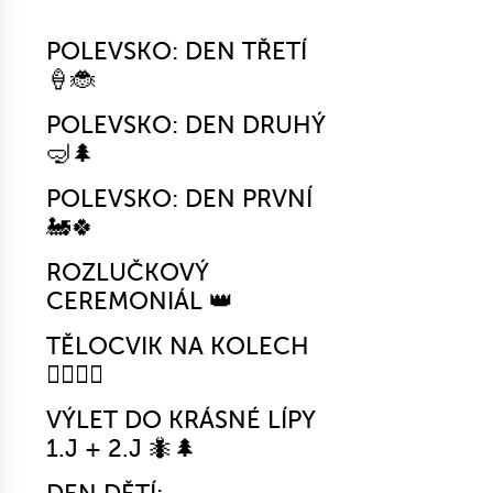
POLEVSKO: DEN TŘETÍ
🍦🐞
POLEVSKO: DEN DRUHÝ
🤿🌲
POLEVSKO: DEN PRVNÍ
🚂🍀
ROZLUČKOVÝ
CEREMONIÁL 👑
TĚLOCVIK NA KOLECH
🚴‍♀️🤸‍♂️
VÝLET DO KRÁSNÉ LÍPY
1.J + 2.J 🐜🌲