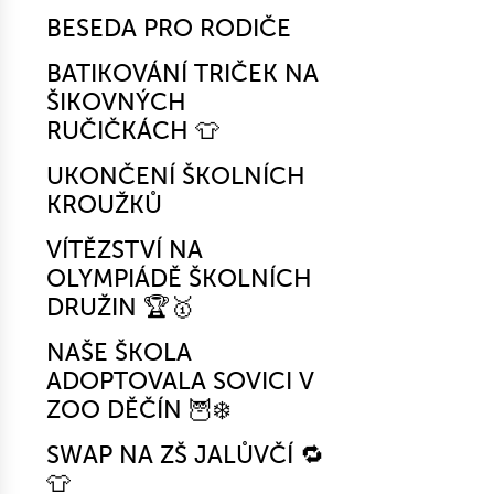
BESEDA PRO RODIČE
BATIKOVÁNÍ TRIČEK NA
ŠIKOVNÝCH
RUČIČKÁCH 👕
UKONČENÍ ŠKOLNÍCH
KROUŽKŮ
VÍTĚZSTVÍ NA
OLYMPIÁDĚ ŠKOLNÍCH
DRUŽIN 🏆🥇
NAŠE ŠKOLA
ADOPTOVALA SOVICI V
ZOO DĚČÍN 🦉❄️
SWAP NA ZŠ JALŮVČÍ 🔁
👕