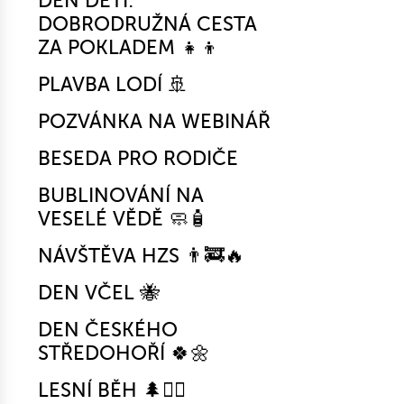
DEN DĚTÍ:
DOBRODRUŽNÁ CESTA
ZA POKLADEM 👧👦
PLAVBA LODÍ 🚢
POZVÁNKA NA WEBINÁŘ
BESEDA PRO RODIČE
BUBLINOVÁNÍ NA
VESELÉ VĚDĚ 🧼🧴
NÁVŠTĚVA HZS 👨‍🚒🔥
DEN VČEL 🐝
DEN ČESKÉHO
STŘEDOHOŘÍ 🍀🌼
LESNÍ BĚH 🌲🏃‍♀️