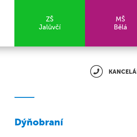
ZŠ
MŠ
Jalůvčí
Bělá
KANCELÁŘ
Dýňobraní