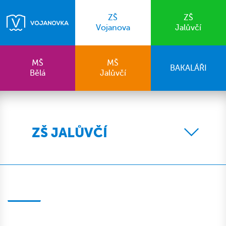
ZŠ
ZŠ
Vojanova
Jalůvčí
MŠ
MŠ
BAKALÁŘI
Bělá
Jalůvčí
ZŠ JALŮVČÍ