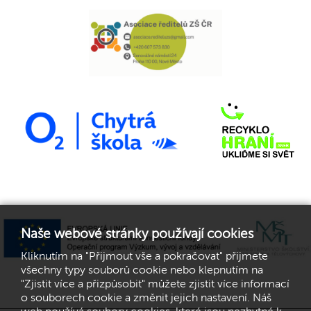
Naše webové stránky používají cookies
Kliknutím na "Přijmout vše a pokračovat" přijmete
všechny typy souborů cookie nebo klepnutím na
"Zjistit více a přizpůsobit" můžete zjistit více informací
o souborech cookie a změnit jejich nastavení. Náš