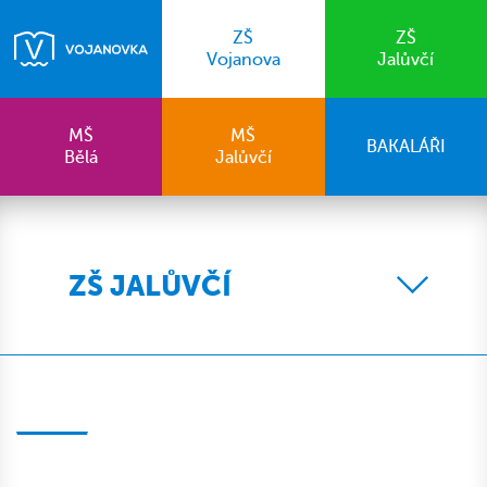
ZŠ
ZŠ
Vojanova
Jalůvčí
MŠ
MŠ
BAKALÁŘI
Bělá
Jalůvčí
ZŠ JALŮVČÍ