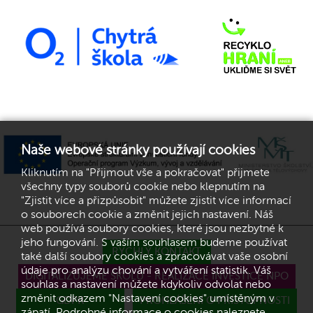
Naše webové stránky používají cookies
Kliknutím na "Přijmout vše a pokračovat" přijmete
všechny typy souborů cookie nebo klepnutím na
"Zjistit více a přizpůsobit" můžete zjistit více informací
o souborech cookie a změnit jejich nastavení. Náš
web používá soubory cookies, které jsou nezbytné k
jeho fungování. S vaším souhlasem budeme používat
RYCHLÝ KONTAKT
také další soubory cookies a zpracovávat vaše osobní
údaje pro analýzu chování a vytváření statistik. Váš
DIGITALIZUJEME ŠKOLU - REALIZACE INVESTICE NPO
souhlas a nastavení můžete kdykoliv odvolat nebo
změnit odkazem "Nastavení cookies" umístěným v
GDPR
PROHLÁŠENÍ O PŘÍSTUPNOSTI
zápatí. Podrobné informace o cookies naleznete