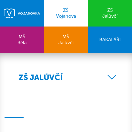
ZŠ
ZŠ
Vojanova
Jalůvčí
MŠ
MŠ
BAKALÁŘI
Bělá
Jalůvčí
ZŠ JALŮVČÍ