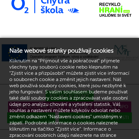
Naše webové stránky používají cookies
Kliknutím na "Přijmout vše a pokračovat" přijmete
všechny typy souborů cookie nebo klepnutím na
"Zjistit více a přizpůsobit" můžete zjistit více informací
o souborech cookie a změnit jejich nastavení. Náš
web používá soubory cookies, které jsou nezbytné k
jeho fungování. S vaším souhlasem budeme používat
RYCHLÝ KONTAKT
také další soubory cookies a zpracovávat vaše osobní
údaje pro analýzu chování a vytváření statistik. Váš
DIGITALIZUJEME ŠKOLU - REALIZACE INVESTICE NPO
souhlas a nastavení můžete kdykoliv odvolat nebo
změnit odkazem "Nastavení cookies" umístěným v
GDPR
PROHLÁŠENÍ O PŘÍSTUPNOSTI
zápatí. Podrobné informace o cookies naleznete
kliknutím na tlačítko "Zjistit více". Informace o
zpracování osobních údajů naleznete na stránce