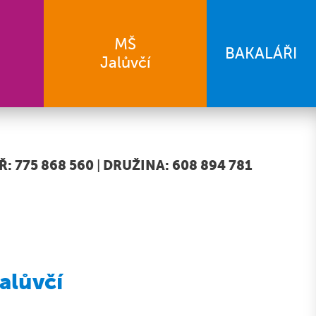
MŠ
BAKALÁŘI
Jalůvčí
: 775 868 560
|
DRUŽINA: 608 894 781
alůvčí