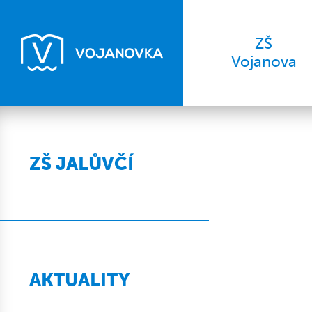
ZŠ
Vojanova
ZŠ JALŮVČÍ
AKTUALITY