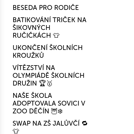
BESEDA PRO RODIČE
BATIKOVÁNÍ TRIČEK NA
ŠIKOVNÝCH
RUČIČKÁCH 👕
UKONČENÍ ŠKOLNÍCH
KROUŽKŮ
VÍTĚZSTVÍ NA
OLYMPIÁDĚ ŠKOLNÍCH
DRUŽIN 🏆🥇
NAŠE ŠKOLA
ADOPTOVALA SOVICI V
ZOO DĚČÍN 🦉❄️
SWAP NA ZŠ JALŮVČÍ 🔁
👕