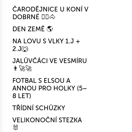
ČARODĚJNICE U KONÍ V
DOBRNÉ 🧙‍♀️🐴
DEN ZEMĚ 🌎
NA LOVU S VLKY 1.J +
2.J🐺
JALŮVČÁCI VE VESMÍRU
👨‍🚀🚀
FOTBAL S ELSOU A
ANNOU PRO HOLKY (5–
8 LET)
TŘÍDNÍ SCHŮZKY
VELIKONOČNÍ STEZKA
🐰