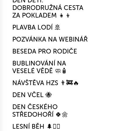
DEN DĚTÍ:
DOBRODRUŽNÁ CESTA
ZA POKLADEM 👧👦
PLAVBA LODÍ 🚢
POZVÁNKA NA WEBINÁŘ
BESEDA PRO RODIČE
BUBLINOVÁNÍ NA
VESELÉ VĚDĚ 🧼🧴
NÁVŠTĚVA HZS 👨‍🚒🔥
DEN VČEL 🐝
DEN ČESKÉHO
STŘEDOHOŘÍ 🍀🌼
LESNÍ BĚH 🌲🏃‍♀️