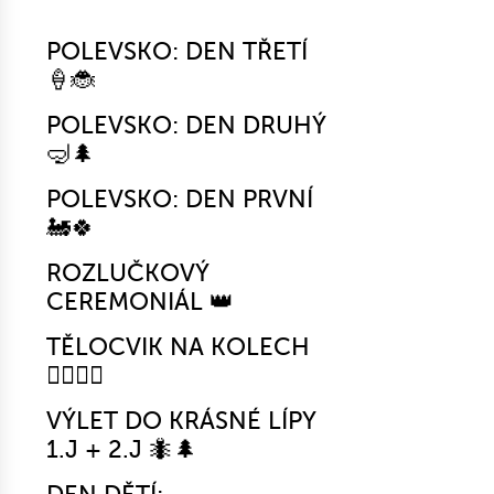
POLEVSKO: DEN TŘETÍ
🍦🐞
POLEVSKO: DEN DRUHÝ
🤿🌲
POLEVSKO: DEN PRVNÍ
🚂🍀
ROZLUČKOVÝ
CEREMONIÁL 👑
TĚLOCVIK NA KOLECH
🚴‍♀️🤸‍♂️
VÝLET DO KRÁSNÉ LÍPY
1.J + 2.J 🐜🌲