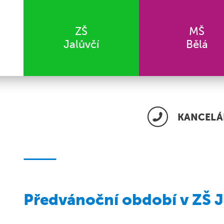
ZŠ
MŠ
Jalůvčí
Bělá
KANCELÁŘ
Předvánoční období v ZŠ J