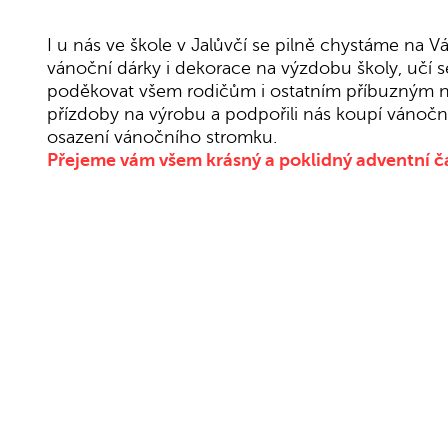
I u nás ve škole v Jalůvčí se pilně chystáme na V
vánoční dárky i dekorace na výzdobu školy, učí 
poděkovat všem rodičům i ostatním příbuzným naš
přízdoby na výrobu a podpořili nás koupí vánočníc
osazení vánočního stromku.
Přejeme vám všem krásný a poklidný adventní č