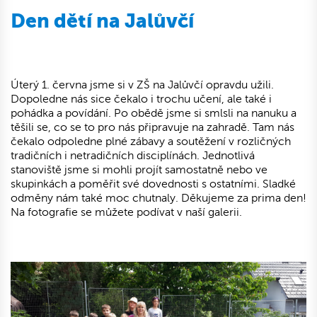
Den dětí na Jalůvčí
Úterý 1. června jsme si v ZŠ na Jalůvčí opravdu užili.
Dopoledne nás sice čekalo i trochu učení, ale také i
pohádka a povídání. Po obědě jsme si smlsli na nanuku a
těšili se, co se to pro nás připravuje na zahradě. Tam nás
čekalo odpoledne plné zábavy a soutěžení v rozličných
tradičních i netradičních disciplínách. Jednotlivá
stanoviště jsme si mohli projít samostatně nebo ve
skupinkách a poměřit své dovednosti s ostatními. Sladké
odměny nám také moc chutnaly. Děkujeme za prima den!
Na fotografie se můžete podívat v naší galerii.