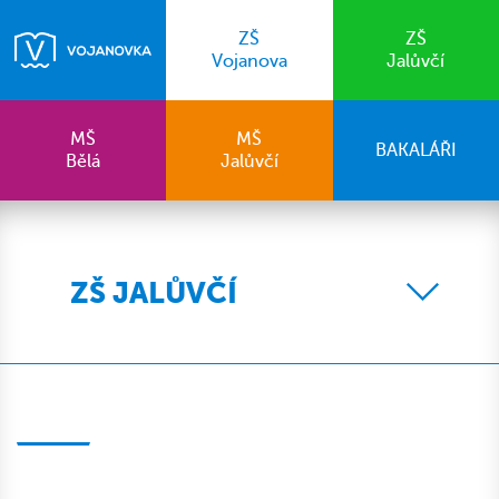
ZŠ
ZŠ
Vojanova
Jalůvčí
MŠ
MŠ
BAKALÁŘI
Bělá
Jalůvčí
ZŠ JALŮVČÍ