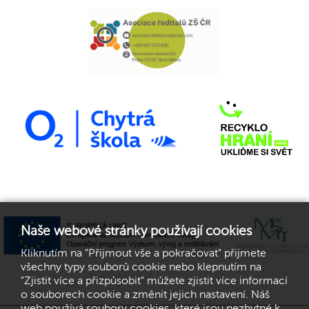
Naše webové stránky používají cookies
Kliknutím na "Přijmout vše a pokračovat" přijmete
všechny typy souborů cookie nebo klepnutím na
"Zjistit více a přizpůsobit" můžete zjistit více informací
o souborech cookie a změnit jejich nastavení. Náš
web používá soubory cookies, které jsou nezbytné k