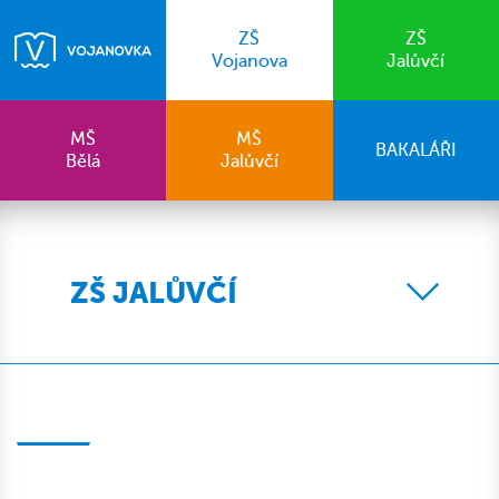
ZŠ
ZŠ
Vojanova
Jalůvčí
MŠ
MŠ
BAKALÁŘI
Bělá
Jalůvčí
ZŠ JALŮVČÍ