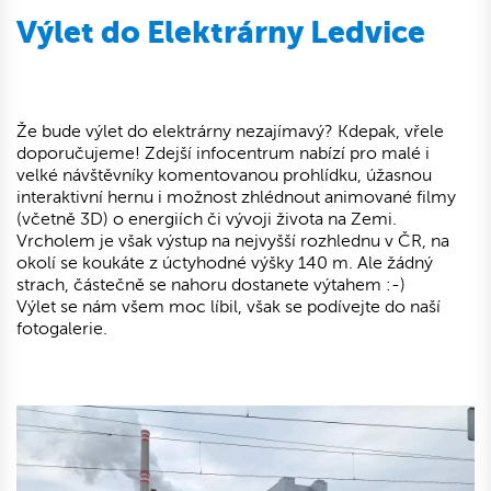
Výlet do Elektrárny Ledvice
Že bude výlet do elektrárny nezajímavý? Kdepak, vřele
doporučujeme! Zdejší infocentrum nabízí pro malé i
velké návštěvníky komentovanou prohlídku, úžasnou
interaktivní hernu i možnost zhlédnout animované filmy
(včetně 3D) o energiích či vývoji života na Zemi.
Vrcholem je však výstup na nejvyšší rozhlednu v ČR, na
okolí se koukáte z úctyhodné výšky 140 m. Ale žádný
strach, částečně se nahoru dostanete výtahem :-)
Výlet se nám všem moc líbil, však se podívejte do naší
fotogalerie.