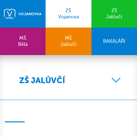
ZŠ
ZŠ
Vojanova
Jalůvčí
MŠ
MŠ
BAKALÁŘI
Bělá
Jalůvčí
ZŠ JALŮVČÍ