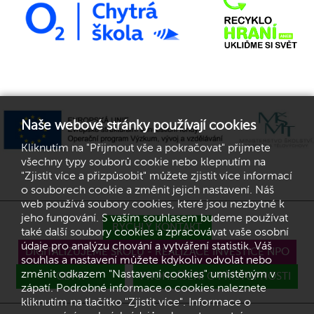
Naše webové stránky používají cookies
Kliknutím na "Přijmout vše a pokračovat" přijmete
všechny typy souborů cookie nebo klepnutím na
"Zjistit více a přizpůsobit" můžete zjistit více informací
o souborech cookie a změnit jejich nastavení. Náš
web používá soubory cookies, které jsou nezbytné k
jeho fungování. S vaším souhlasem budeme používat
RYCHLÝ KONTAKT
také další soubory cookies a zpracovávat vaše osobní
údaje pro analýzu chování a vytváření statistik. Váš
DIGITALIZUJEME ŠKOLU - REALIZACE INVESTICE NPO
souhlas a nastavení můžete kdykoliv odvolat nebo
změnit odkazem "Nastavení cookies" umístěným v
GDPR
PROHLÁŠENÍ O PŘÍSTUPNOSTI
zápatí. Podrobné informace o cookies naleznete
kliknutím na tlačítko "Zjistit více". Informace o