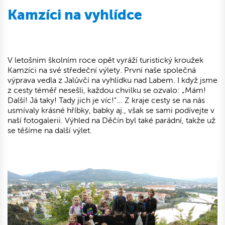
Kamzíci na vyhlídce
V letošním školním roce opět vyráží turistický kroužek
Kamzíci na své středeční výlety. První naše společná
výprava vedla z Jalůvčí na vyhlídku nad Labem. I když jsme
z cesty téměř nesešli, každou chvilku se ozvalo: „Mám!
Další! Já taky! Tady jich je víc!"... Z kraje cesty se na nás
usmívaly krásné hříbky, babky aj., však se sami podívejte v
naší fotogalerii. Výhled na Děčín byl také parádní, takže už
se těšíme na další výlet.