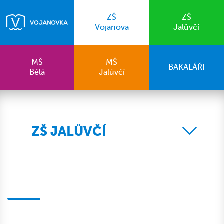
ZŠ
ZŠ
Vojanova
Jalůvčí
MŠ
MŠ
BAKALÁŘI
Bělá
Jalůvčí
ZŠ JALŮVČÍ