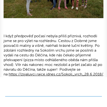
I když předpověď počasí nebyla příliš příznivá, rozhodli
jsme se pro výlet na rozhlednu. Cestou z Dobrné jsme
posvačili maliny a višně, natrhali krásné luční květiny. Po
zdolání rozhledny na Sokolím vrchu jsme se posilnili a
vydali na cestu do Děčína, kde nás čekalo příjemné
překvapení (pizza místo odhlášeného oběda nám přišla
vhod). Vítr nás nakonec moc nezlobil a pršet začalo až po
návratu do Děčína, takže super! Podívejte se
na
https://zsjaluvci.rajce.idnes.cz/Sokoli_vrch_28.6.2018/
.