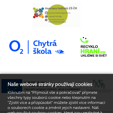
Naše webové stránky používají cookies
Kliknutím na "Přijmout vše a pokračovat" přijmete
všechny typy souborů cookie nebo klepnutím na
"Zjistit více a přizpůsobit" můžete zjistit více informací
o souborech cookie a změnit jejich nastavení. Náš
web používá soubory cookies, které jsou nezbytné k