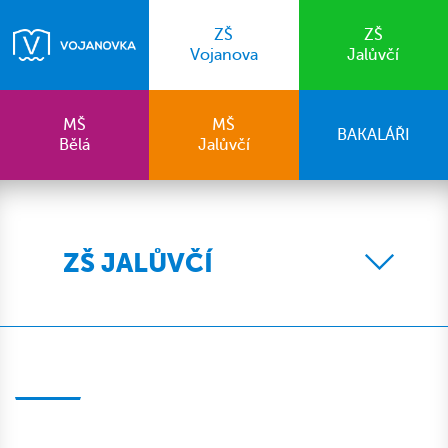
ZŠ
ZŠ
Vojanova
Jalůvčí
MŠ
MŠ
BAKALÁŘI
Bělá
Jalůvčí
ZŠ JALŮVČÍ