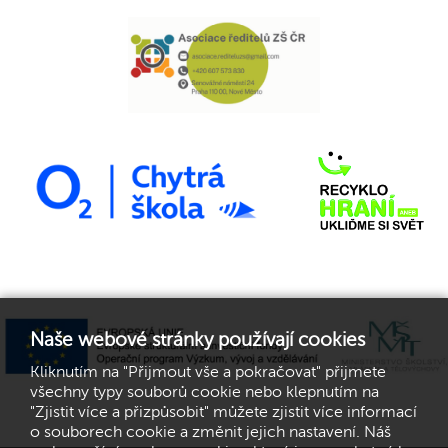
Naše webové stránky používají cookies
Kliknutím na "Přijmout vše a pokračovat" přijmete
všechny typy souborů cookie nebo klepnutím na
"Zjistit více a přizpůsobit" můžete zjistit více informací
o souborech cookie a změnit jejich nastavení. Náš