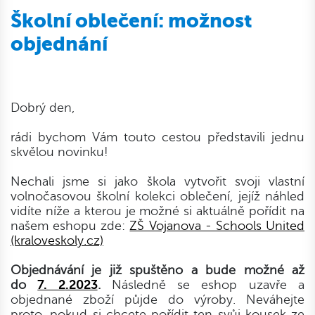
Školní oblečení: možnost
objednání
Dobrý den,
rádi bychom Vám touto cestou představili jednu
skvělou novinku!
Nechali jsme si jako škola vytvořit svoji vlastní
volnočasovou školní kolekci oblečení, jejíž náhled
vidíte níže a kterou je možné si aktuálně pořídit na
našem eshopu zde:
ZŠ Vojanova - Schools United
(kraloveskoly.cz)
Objednávání je již spuštěno a bude možné až
do
7. 2
.2023
.
Následně se eshop uzavře a
objednané zboží půjde do výroby. Neváhejte
proto, pokud si chcete pořídit ten svůj kousek ze