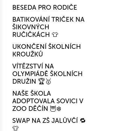
BESEDA PRO RODIČE
BATIKOVÁNÍ TRIČEK NA
ŠIKOVNÝCH
RUČIČKÁCH 👕
UKONČENÍ ŠKOLNÍCH
KROUŽKŮ
VÍTĚZSTVÍ NA
OLYMPIÁDĚ ŠKOLNÍCH
DRUŽIN 🏆🥇
NAŠE ŠKOLA
ADOPTOVALA SOVICI V
ZOO DĚČÍN 🦉❄️
SWAP NA ZŠ JALŮVČÍ 🔁
👕