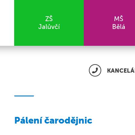
ZŠ
MŠ
Jalůvčí
Bělá
KANCELÁŘ
Pálení čarodějnic