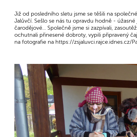
Již od posledního sletu jsme se těšili na společn
Jalůvčí. Sešlo se nás tu opravdu hodně - úžasné 
čarodějové... Společně jsme si zazpívali, zasoutěžil
ochutnali přinesené dobroty, vypili připravený č
na fotografie na https://zsjaluvci.rajce.idnes.cz