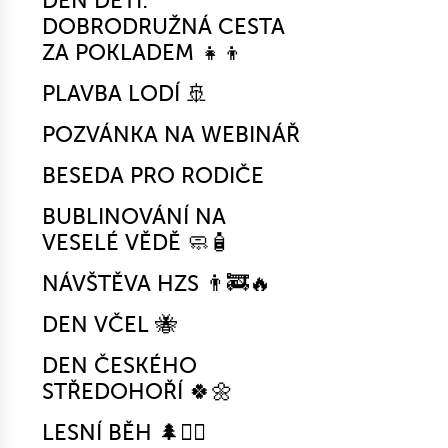
DEN DĚTÍ:
DOBRODRUŽNÁ CESTA
ZA POKLADEM 👧👦
PLAVBA LODÍ 🚢
POZVÁNKA NA WEBINÁŘ
BESEDA PRO RODIČE
BUBLINOVÁNÍ NA
VESELÉ VĚDĚ 🧼🧴
NÁVŠTĚVA HZS 👨‍🚒🔥
DEN VČEL 🐝
DEN ČESKÉHO
STŘEDOHOŘÍ 🍀🌼
LESNÍ BĚH 🌲🏃‍♀️