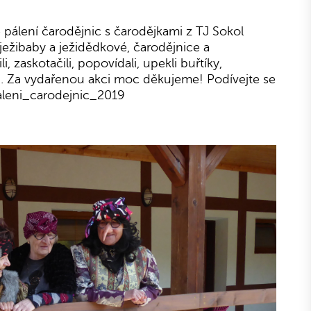
é pálení čarodějnic s čarodějkami z TJ Sokol
ježibaby a ježidědkové, čarodějnice a
i, zaskotačili, popovídali, upekli buřtíky,
aj. Za vydařenou akci moc děkujeme! Podívejte se
/Paleni_carodejnic_2019