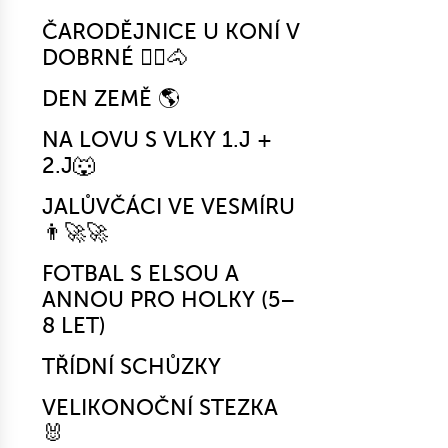
ČARODĚJNICE U KONÍ V
DOBRNÉ 🧙‍♀️🐴
DEN ZEMĚ 🌎
NA LOVU S VLKY 1.J +
2.J🐺
JALŮVČÁCI VE VESMÍRU
👨‍🚀🚀
FOTBAL S ELSOU A
ANNOU PRO HOLKY (5–
8 LET)
TŘÍDNÍ SCHŮZKY
VELIKONOČNÍ STEZKA
🐰