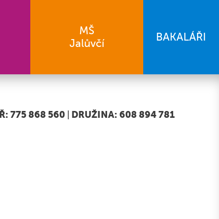
MŠ
BAKALÁŘI
Jalůvčí
: 775 868 560
|
DRUŽINA: 608 894 781