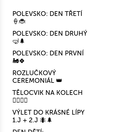
POLEVSKO: DEN TŘETÍ
🍦🐞
POLEVSKO: DEN DRUHÝ
🤿🌲
POLEVSKO: DEN PRVNÍ
🚂🍀
ROZLUČKOVÝ
CEREMONIÁL 👑
TĚLOCVIK NA KOLECH
🚴‍♀️🤸‍♂️
VÝLET DO KRÁSNÉ LÍPY
1.J + 2.J 🐜🌲