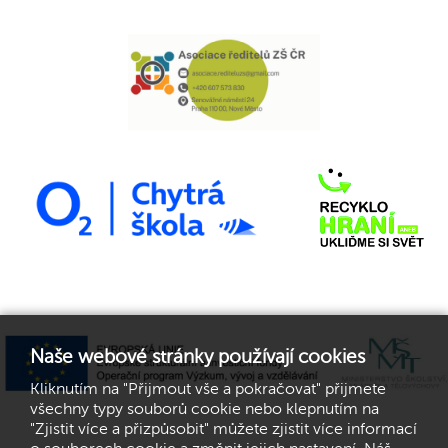
Naše webové stránky používají cookies
Kliknutím na "Přijmout vše a pokračovat" přijmete
všechny typy souborů cookie nebo klepnutím na
"Zjistit více a přizpůsobit" můžete zjistit více informací