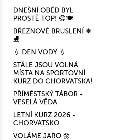
DNEŠNÍ OBĚD BYL
PROSTĚ TOP! 😋🍽️
BŘEZNOVÉ BRUSLENÍ ❄
⛸
💧 DEN VODY 💧
STÁLE JSOU VOLNÁ
MÍSTA NA SPORTOVNÍ
KURZ DO CHORVATSKA!
PŘÍMĚSTSKÝ TÁBOR -
VESELÁ VĚDA
LETNÍ KURZ 2026 -
CHORVATSKO
VOLÁME JARO 🌼