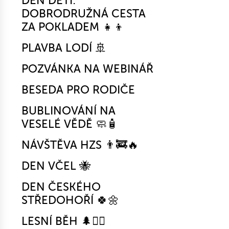
DEN DĚTÍ:
DOBRODRUŽNÁ CESTA
ZA POKLADEM 👧👦
PLAVBA LODÍ 🚢
POZVÁNKA NA WEBINÁŘ
BESEDA PRO RODIČE
BUBLINOVÁNÍ NA
VESELÉ VĚDĚ 🧼🧴
NÁVŠTĚVA HZS 👨‍🚒🔥
DEN VČEL 🐝
DEN ČESKÉHO
STŘEDOHOŘÍ 🍀🌼
LESNÍ BĚH 🌲🏃‍♀️