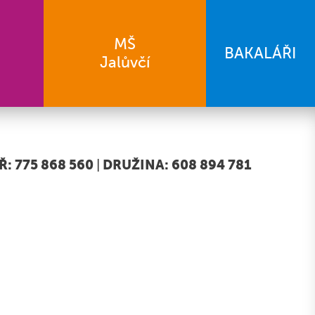
MŠ
BAKALÁŘI
Jalůvčí
: 775 868 560
|
DRUŽINA: 608 894 781