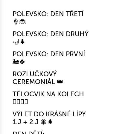
POLEVSKO: DEN TŘETÍ
🍦🐞
POLEVSKO: DEN DRUHÝ
🤿🌲
POLEVSKO: DEN PRVNÍ
🚂🍀
ROZLUČKOVÝ
CEREMONIÁL 👑
TĚLOCVIK NA KOLECH
🚴‍♀️🤸‍♂️
VÝLET DO KRÁSNÉ LÍPY
1.J + 2.J 🐜🌲