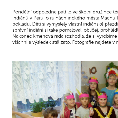
Pondělní odpoledne patřilo ve školní družince tém
indiánů v Peru, o ruinách inckého města Machu P
pokladu. Děti si vymyslely vlastní indiánské přezd
správní indiáni si také pomalovali obličej, prohl
Nakonec kmenová rada rozhodla, že si vyrobíme vl
všichni a výsledek stál zato. Fotografie najdete v n