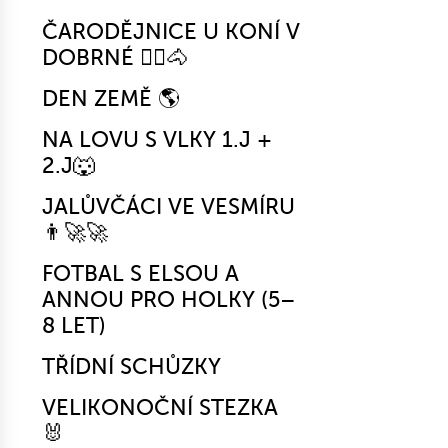
ČARODĚJNICE U KONÍ V
DOBRNÉ 🧙‍♀️🐴
DEN ZEMĚ 🌎
NA LOVU S VLKY 1.J +
2.J🐺
JALŮVČÁCI VE VESMÍRU
👨‍🚀🚀
FOTBAL S ELSOU A
ANNOU PRO HOLKY (5–
8 LET)
TŘÍDNÍ SCHŮZKY
VELIKONOČNÍ STEZKA
🐰