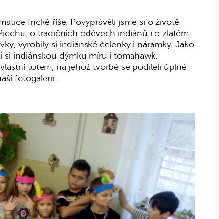
atice Incké říše. Povyprávěli jsme si o životě
icchu, o tradičních oděvech indiánů i o zlatém
ívky, vyrobily si indiánské čelenky i náramky. Jako
édli si indiánskou dýmku míru i tomahawk.
astní totem, na jehož tvorbě se podíleli úplně
aší fotogalerii.