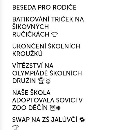
BESEDA PRO RODIČE
BATIKOVÁNÍ TRIČEK NA
ŠIKOVNÝCH
RUČIČKÁCH 👕
UKONČENÍ ŠKOLNÍCH
KROUŽKŮ
VÍTĚZSTVÍ NA
OLYMPIÁDĚ ŠKOLNÍCH
DRUŽIN 🏆🥇
NAŠE ŠKOLA
ADOPTOVALA SOVICI V
ZOO DĚČÍN 🦉❄️
SWAP NA ZŠ JALŮVČÍ 🔁
👕