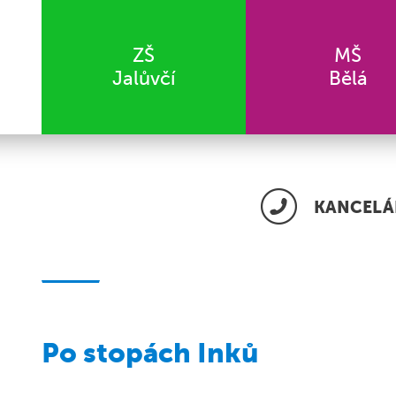
ZŠ
MŠ
Jalůvčí
Bělá
KANCELÁŘ
Po stopách Inků