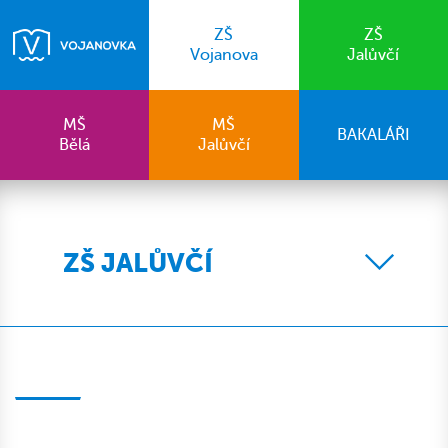
ZŠ
ZŠ
Vojanova
Jalůvčí
MŠ
MŠ
BAKALÁŘI
Bělá
Jalůvčí
ZŠ JALŮVČÍ