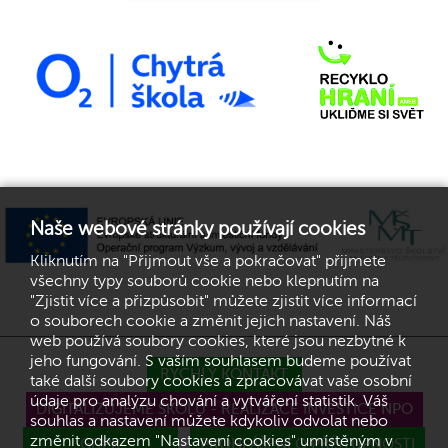
Naše webové stránky používají cookies
Kliknutím na "Přijmout vše a pokračovat" přijmete
všechny typy souborů cookie nebo klepnutím na
"Zjistit více a přizpůsobit" můžete zjistit více informací
o souborech cookie a změnit jejich nastavení. Náš
web používá soubory cookies, které jsou nezbytné k
jeho fungování. S vaším souhlasem budeme používat
RYCHLÝ KONTAKT
také další soubory cookies a zpracovávat vaše osobní
údaje pro analýzu chování a vytváření statistik. Váš
DIGITALIZUJEME ŠKOLU - REALIZACE INVESTICE NPO
souhlas a nastavení můžete kdykoliv odvolat nebo
změnit odkazem "Nastavení cookies" umístěným v
GDPR
PROHLÁŠENÍ O PŘÍSTUPNOSTI