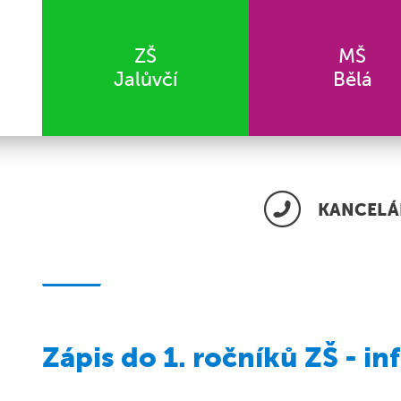
ZŠ
MŠ
Jalůvčí
Bělá
KANCELÁŘ
Zápis do 1. ročníků ZŠ - in