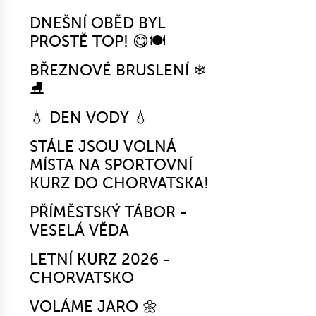
DNEŠNÍ OBĚD BYL
PROSTĚ TOP! 😋🍽️
BŘEZNOVÉ BRUSLENÍ ❄
⛸
💧 DEN VODY 💧
STÁLE JSOU VOLNÁ
MÍSTA NA SPORTOVNÍ
KURZ DO CHORVATSKA!
PŘÍMĚSTSKÝ TÁBOR -
VESELÁ VĚDA
LETNÍ KURZ 2026 -
CHORVATSKO
VOLÁME JARO 🌼