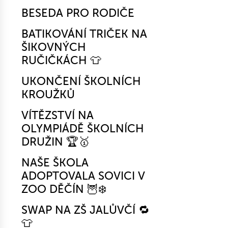
BESEDA PRO RODIČE
BATIKOVÁNÍ TRIČEK NA
ŠIKOVNÝCH
RUČIČKÁCH 👕
UKONČENÍ ŠKOLNÍCH
KROUŽKŮ
VÍTĚZSTVÍ NA
OLYMPIÁDĚ ŠKOLNÍCH
DRUŽIN 🏆🥇
NAŠE ŠKOLA
ADOPTOVALA SOVICI V
ZOO DĚČÍN 🦉❄️
SWAP NA ZŠ JALŮVČÍ 🔁
👕