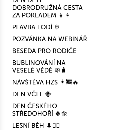
DEN DĚTÍ:
DOBRODRUŽNÁ CESTA
ZA POKLADEM 👧👦
PLAVBA LODÍ 🚢
POZVÁNKA NA WEBINÁŘ
BESEDA PRO RODIČE
BUBLINOVÁNÍ NA
VESELÉ VĚDĚ 🧼🧴
NÁVŠTĚVA HZS 👨‍🚒🔥
DEN VČEL 🐝
DEN ČESKÉHO
STŘEDOHOŘÍ 🍀🌼
LESNÍ BĚH 🌲🏃‍♀️