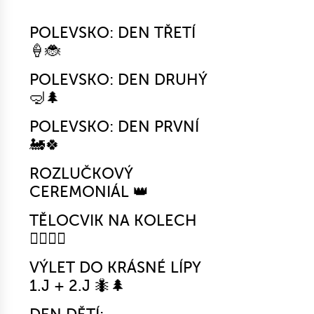
POLEVSKO: DEN TŘETÍ
🍦🐞
POLEVSKO: DEN DRUHÝ
🤿🌲
POLEVSKO: DEN PRVNÍ
🚂🍀
ROZLUČKOVÝ
CEREMONIÁL 👑
TĚLOCVIK NA KOLECH
🚴‍♀️🤸‍♂️
VÝLET DO KRÁSNÉ LÍPY
1.J + 2.J 🐜🌲