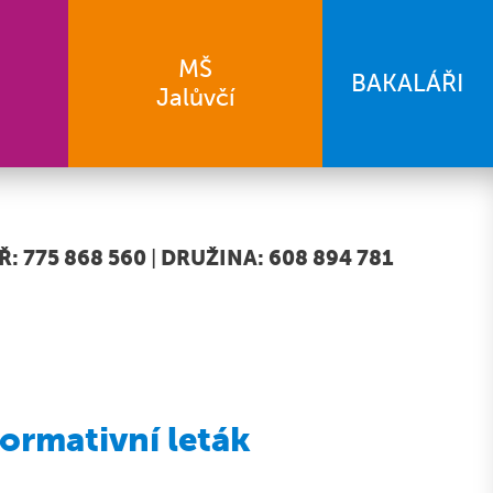
MŠ
BAKALÁŘI
Jalůvčí
: 775 868 560
|
DRUŽINA: 608 894 781
formativní leták