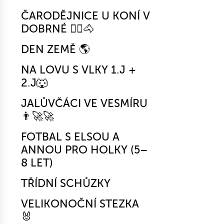
ČARODĚJNICE U KONÍ V
DOBRNÉ 🧙‍♀️🐴
DEN ZEMĚ 🌎
NA LOVU S VLKY 1.J +
2.J🐺
JALŮVČÁCI VE VESMÍRU
👨‍🚀🚀
FOTBAL S ELSOU A
ANNOU PRO HOLKY (5–
8 LET)
TŘÍDNÍ SCHŮZKY
VELIKONOČNÍ STEZKA
🐰