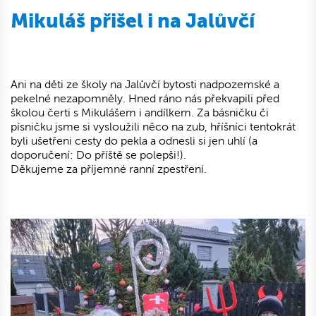
Mikuláš přišel i na Jalůvčí
Ani na děti ze školy na Jalůvčí bytosti nadpozemské a
pekelné nezapomněly. Hned ráno nás překvapili před
školou čerti s Mikulášem i andílkem. Za básničku či
písničku jsme si vysloužili něco na zub, hříšníci tentokrát
byli ušetřeni cesty do pekla a odnesli si jen uhlí (a
doporučení: Do příště se polepši!).
Děkujeme za příjemné ranní zpestření.