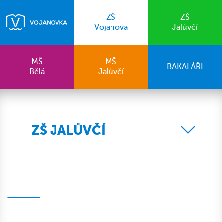
ZŠ
ZŠ
Vojanova
Jalůvčí
MŠ
MŠ
BAKALÁŘI
Bělá
Jalůvčí
ZŠ JALŮVČÍ