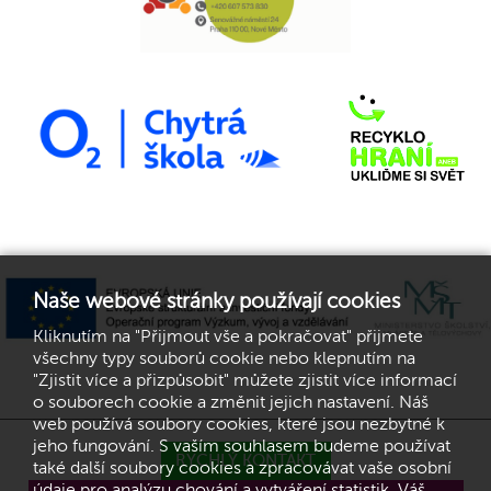
Naše webové stránky používají cookies
Kliknutím na "Přijmout vše a pokračovat" přijmete
všechny typy souborů cookie nebo klepnutím na
"Zjistit více a přizpůsobit" můžete zjistit více informací
o souborech cookie a změnit jejich nastavení. Náš
web používá soubory cookies, které jsou nezbytné k
jeho fungování. S vaším souhlasem budeme používat
RYCHLÝ KONTAKT
také další soubory cookies a zpracovávat vaše osobní
údaje pro analýzu chování a vytváření statistik. Váš