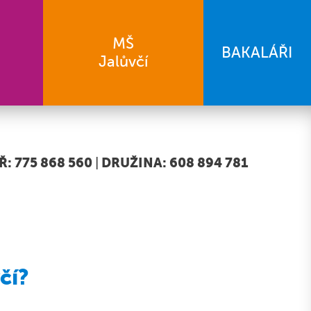
MŠ
BAKALÁŘI
Jalůvčí
: 775 868 560
|
DRUŽINA: 608 894 781
čí?