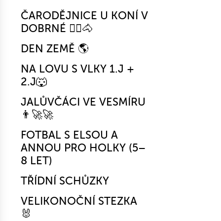
ČARODĚJNICE U KONÍ V
DOBRNÉ 🧙‍♀️🐴
DEN ZEMĚ 🌎
NA LOVU S VLKY 1.J +
2.J🐺
JALŮVČÁCI VE VESMÍRU
👨‍🚀🚀
FOTBAL S ELSOU A
ANNOU PRO HOLKY (5–
8 LET)
TŘÍDNÍ SCHŮZKY
VELIKONOČNÍ STEZKA
🐰