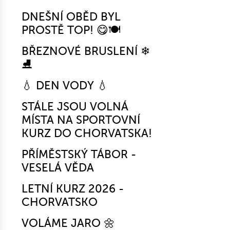
DNEŠNÍ OBĚD BYL
PROSTĚ TOP! 😋🍽️
BŘEZNOVÉ BRUSLENÍ ❄
⛸
💧 DEN VODY 💧
STÁLE JSOU VOLNÁ
MÍSTA NA SPORTOVNÍ
KURZ DO CHORVATSKA!
PŘÍMĚSTSKÝ TÁBOR -
VESELÁ VĚDA
LETNÍ KURZ 2026 -
CHORVATSKO
VOLÁME JARO 🌼