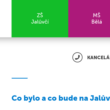
ZŠ
MŠ
Jalůvčí
Bělá
KANCELÁŘ
Co bylo a co bude na Jalův