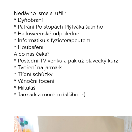
Nedávno jsme si užili:
* Dýňobraní
* Pátrání Po stopách Plýtváka šatního
* Halloweenské odpoledne
* Informatiku s fyzioterapeutem
* Houbaření
A co nás čeká?
* Poslední TV venku a pak už plavecký kurz
* Tvoření na jarmark
* Třídní schůzky
* Vánoční focení
* Mikuláš
* Jarmark a mnoho dalšího :-)