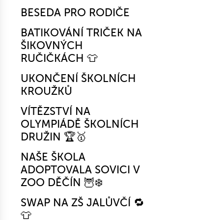
BESEDA PRO RODIČE
BATIKOVÁNÍ TRIČEK NA
ŠIKOVNÝCH
RUČIČKÁCH 👕
UKONČENÍ ŠKOLNÍCH
KROUŽKŮ
VÍTĚZSTVÍ NA
OLYMPIÁDĚ ŠKOLNÍCH
DRUŽIN 🏆🥇
NAŠE ŠKOLA
ADOPTOVALA SOVICI V
ZOO DĚČÍN 🦉❄️
SWAP NA ZŠ JALŮVČÍ 🔁
👕