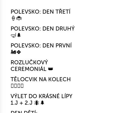
POLEVSKO: DEN TŘETÍ
🍦🐞
POLEVSKO: DEN DRUHÝ
🤿🌲
POLEVSKO: DEN PRVNÍ
🚂🍀
ROZLUČKOVÝ
CEREMONIÁL 👑
TĚLOCVIK NA KOLECH
🚴‍♀️🤸‍♂️
VÝLET DO KRÁSNÉ LÍPY
1.J + 2.J 🐜🌲