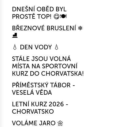
DNEŠNÍ OBĚD BYL
PROSTĚ TOP! 😋🍽️
BŘEZNOVÉ BRUSLENÍ ❄
⛸
💧 DEN VODY 💧
STÁLE JSOU VOLNÁ
MÍSTA NA SPORTOVNÍ
KURZ DO CHORVATSKA!
PŘÍMĚSTSKÝ TÁBOR -
VESELÁ VĚDA
LETNÍ KURZ 2026 -
CHORVATSKO
VOLÁME JARO 🌼