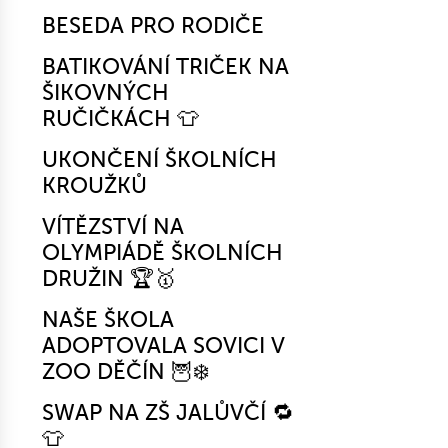
BESEDA PRO RODIČE
BATIKOVÁNÍ TRIČEK NA
ŠIKOVNÝCH
RUČIČKÁCH 👕
UKONČENÍ ŠKOLNÍCH
KROUŽKŮ
VÍTĚZSTVÍ NA
OLYMPIÁDĚ ŠKOLNÍCH
DRUŽIN 🏆🥇
NAŠE ŠKOLA
ADOPTOVALA SOVICI V
ZOO DĚČÍN 🦉❄️
SWAP NA ZŠ JALŮVČÍ 🔁
👕