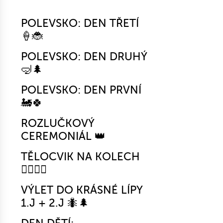
POLEVSKO: DEN TŘETÍ
🍦🐞
POLEVSKO: DEN DRUHÝ
🤿🌲
POLEVSKO: DEN PRVNÍ
🚂🍀
ROZLUČKOVÝ
CEREMONIÁL 👑
TĚLOCVIK NA KOLECH
🚴‍♀️🤸‍♂️
VÝLET DO KRÁSNÉ LÍPY
1.J + 2.J 🐜🌲