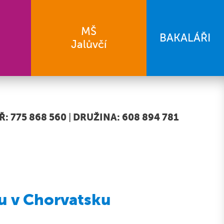
MŠ
BAKALÁŘI
Jalůvčí
: 775 868 560
|
DRUŽINA: 608 894 781
u v Chorvatsku