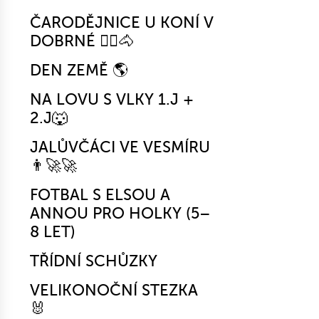
ČARODĚJNICE U KONÍ V
DOBRNÉ 🧙‍♀️🐴
DEN ZEMĚ 🌎
NA LOVU S VLKY 1.J +
2.J🐺
JALŮVČÁCI VE VESMÍRU
👨‍🚀🚀
FOTBAL S ELSOU A
ANNOU PRO HOLKY (5–
8 LET)
TŘÍDNÍ SCHŮZKY
VELIKONOČNÍ STEZKA
🐰