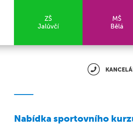
ZŠ
MŠ
Jalůvčí
Bělá
KANCELÁŘ
Nabídka sportovního kurz