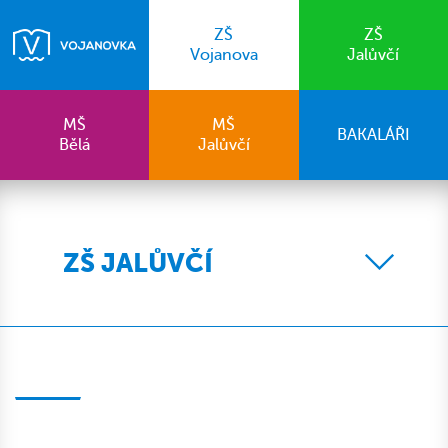
ZŠ
ZŠ
Vojanova
Jalůvčí
MŠ
MŠ
BAKALÁŘI
Bělá
Jalůvčí
ZŠ JALŮVČÍ