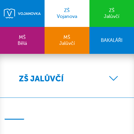
ZŠ
ZŠ
Vojanova
Jalůvčí
MŠ
MŠ
BAKALÁŘI
Bělá
Jalůvčí
ZŠ JALŮVČÍ