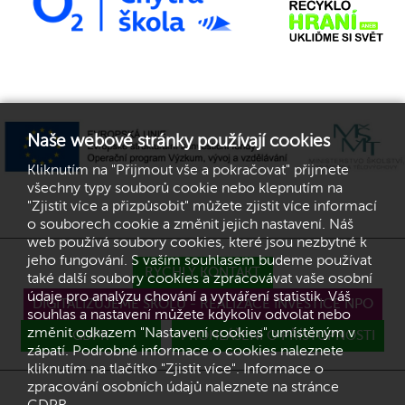
Naše webové stránky používají cookies
Kliknutím na "Přijmout vše a pokračovat" přijmete
všechny typy souborů cookie nebo klepnutím na
"Zjistit více a přizpůsobit" můžete zjistit více informací
o souborech cookie a změnit jejich nastavení. Náš
web používá soubory cookies, které jsou nezbytné k
jeho fungování. S vaším souhlasem budeme používat
RYCHLÝ KONTAKT
také další soubory cookies a zpracovávat vaše osobní
údaje pro analýzu chování a vytváření statistik. Váš
DIGITALIZUJEME ŠKOLU - REALIZACE INVESTICE NPO
souhlas a nastavení můžete kdykoliv odvolat nebo
změnit odkazem "Nastavení cookies" umístěným v
GDPR
PROHLÁŠENÍ O PŘÍSTUPNOSTI
zápatí. Podrobné informace o cookies naleznete
kliknutím na tlačítko "Zjistit více". Informace o
zpracování osobních údajů naleznete na stránce