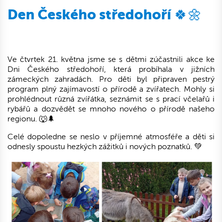
Den Českého středohoří 🍀🌼
Ve čtvrtek 21. května jsme se s dětmi zúčastnili akce ke
Dni Českého středohoří, která probíhala v jižních
zámeckých zahradách. Pro děti byl připraven pestrý
program plný zajímavostí o přírodě a zvířatech. Mohly si
prohlédnout různá zvířátka, seznámit se s prací včelařů i
rybářů a dozvědět se mnoho nového o přírodě našeho
regionu. 🐺🌲
Celé dopoledne se neslo v příjemné atmosféře a děti si
odnesly spoustu hezkých zážitků i nových poznatků. 💚