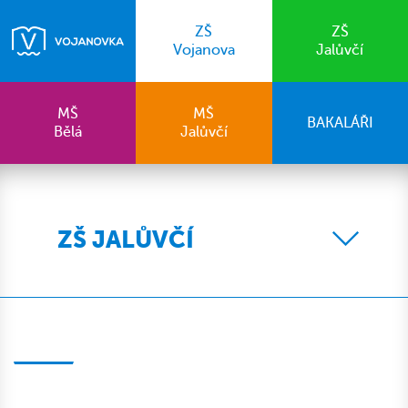
ZŠ
ZŠ
Vojanova
Jalůvčí
MŠ
MŠ
BAKALÁŘI
Bělá
Jalůvčí
ZŠ JALŮVČÍ