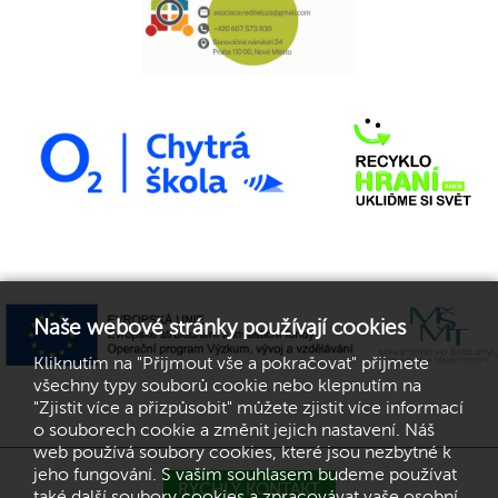
Naše webové stránky používají cookies
Kliknutím na "Přijmout vše a pokračovat" přijmete
všechny typy souborů cookie nebo klepnutím na
"Zjistit více a přizpůsobit" můžete zjistit více informací
o souborech cookie a změnit jejich nastavení. Náš
web používá soubory cookies, které jsou nezbytné k
jeho fungování. S vaším souhlasem budeme používat
RYCHLÝ KONTAKT
také další soubory cookies a zpracovávat vaše osobní