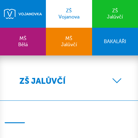
ZŠ
ZŠ
Vojanova
Jalůvčí
MŠ
MŠ
BAKALÁŘI
Bělá
Jalůvčí
ZŠ JALŮVČÍ