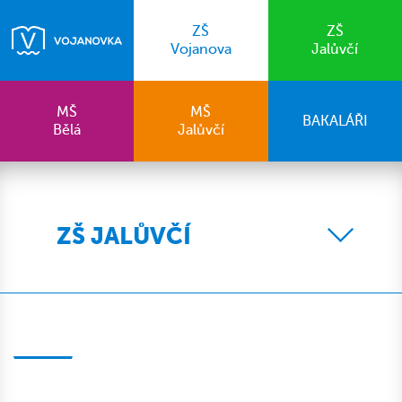
ZŠ
ZŠ
Vojanova
Jalůvčí
MŠ
MŠ
BAKALÁŘI
Bělá
Jalůvčí
ZŠ JALŮVČÍ