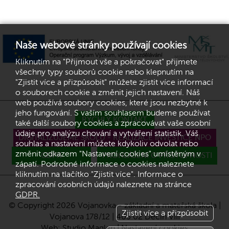
Naše webové stránky používají cookies
Kliknutím na "Přijmout vše a pokračovat" přijmete
všechny typy souborů cookie nebo klepnutím na
"Zjistit více a přizpůsobit" můžete zjistit více informací
o souborech cookie a změnit jejich nastavení. Náš
web používá soubory cookies, které jsou nezbytné k
jeho fungování. S vaším souhlasem budeme používat
RYCHLÝ KONTAKT
také další soubory cookies a zpracovávat vaše osobní
údaje pro analýzu chování a vytváření statistik. Váš
DIGITALIZUJEME ŠKOLU - REALIZACE INVESTICE NPO
souhlas a nastavení můžete kdykoliv odvolat nebo
změnit odkazem "Nastavení cookies" umístěným v
GDPR
PROHLÁŠENÍ O PŘÍSTUPNOSTI
zápatí. Podrobné informace o cookies naleznete
kliknutím na tlačítko "Zjistit více". Informace o
zpracování osobních údajů naleznete na stránce
GDPR.
© Copyright 2026 Vojanovka - základní a mateřská škola |
Zjistit více a přizpůsobit
Vojanova 178/12 | 405 02 Děčín VIII
Web:
Studio Maglen
|
Nastavení cookies