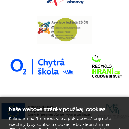
Naše webové stránky používají cookies
Kliknutím na "Přijmout vše a pokračovat" přijmete
všechny typy souborů cookie nebo klepnutím na