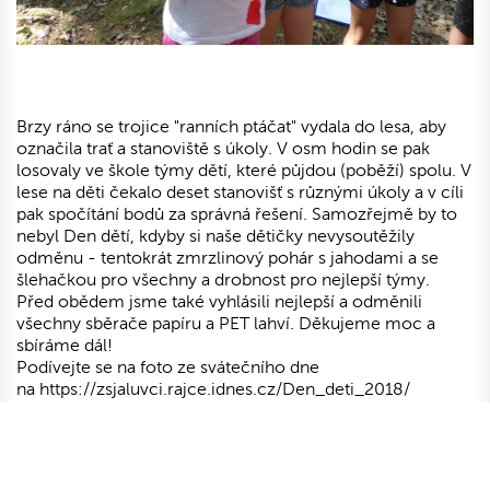
Brzy ráno se trojice "ranních ptáčat" vydala do lesa, aby
označila trať a stanoviště s úkoly. V osm hodin se pak
losovaly ve škole týmy dětí, které půjdou (poběží) spolu. V
lese na děti čekalo deset stanovišť s různými úkoly a v cíli
pak spočítání bodů za správná řešení. Samozřejmě by to
nebyl Den dětí, kdyby si naše dětičky nevysoutěžily
odměnu - tentokrát zmrzlinový pohár s jahodami a se
šlehačkou pro všechny a drobnost pro nejlepší týmy.
Před obědem jsme také vyhlásili nejlepší a odměnili
všechny sběrače papíru a PET lahví. Děkujeme moc a
sbíráme dál!
Podívejte se na foto ze svátečního dne
na https://zsjaluvci.rajce.idnes.cz/Den_deti_2018/