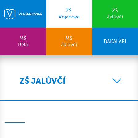
ZŠ
ZŠ
Vojanova
Jalůvčí
MŠ
MŠ
BAKALÁŘI
Bělá
Jalůvčí
ZŠ JALŮVČÍ