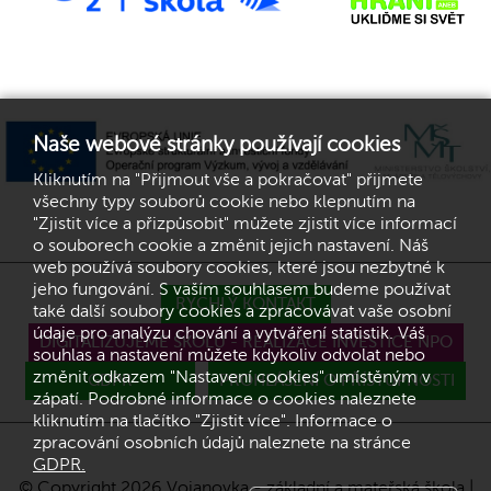
Naše webové stránky používají cookies
Kliknutím na "Přijmout vše a pokračovat" přijmete
všechny typy souborů cookie nebo klepnutím na
"Zjistit více a přizpůsobit" můžete zjistit více informací
o souborech cookie a změnit jejich nastavení. Náš
web používá soubory cookies, které jsou nezbytné k
jeho fungování. S vaším souhlasem budeme používat
RYCHLÝ KONTAKT
také další soubory cookies a zpracovávat vaše osobní
údaje pro analýzu chování a vytváření statistik. Váš
DIGITALIZUJEME ŠKOLU - REALIZACE INVESTICE NPO
souhlas a nastavení můžete kdykoliv odvolat nebo
změnit odkazem "Nastavení cookies" umístěným v
GDPR
PROHLÁŠENÍ O PŘÍSTUPNOSTI
zápatí. Podrobné informace o cookies naleznete
kliknutím na tlačítko "Zjistit více". Informace o
zpracování osobních údajů naleznete na stránce
GDPR.
© Copyright 2026 Vojanovka - základní a mateřská škola |