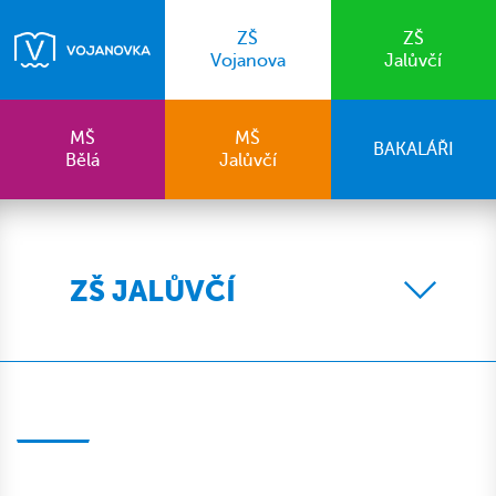
ZŠ
ZŠ
Vojanova
Jalůvčí
MŠ
MŠ
BAKALÁŘI
Bělá
Jalůvčí
ZŠ JALŮVČÍ