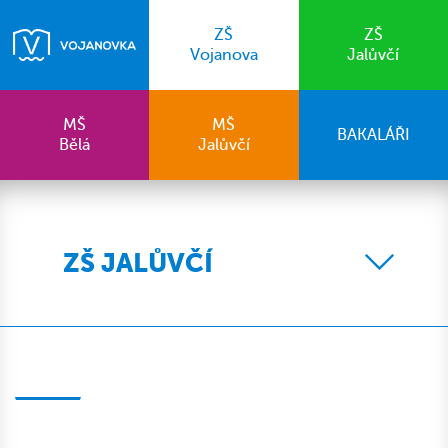
ZŠ
ZŠ
Vojanova
Jalůvčí
MŠ
MŠ
BAKALÁŘI
Bělá
Jalůvčí
ZŠ JALŮVČÍ