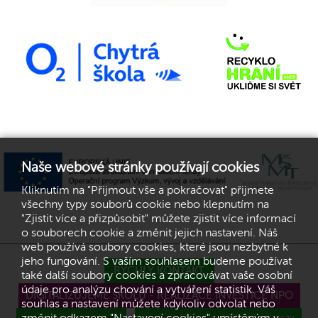
Naše webové stránky používají cookies
Kliknutím na "Přijmout vše a pokračovat" přijmete
všechny typy souborů cookie nebo klepnutím na
"Zjistit více a přizpůsobit" můžete zjistit více informací
o souborech cookie a změnit jejich nastavení. Náš
web používá soubory cookies, které jsou nezbytné k
jeho fungování. S vaším souhlasem budeme používat
RYCHLÝ KONTAKT
také další soubory cookies a zpracovávat vaše osobní
údaje pro analýzu chování a vytváření statistik. Váš
DIGITALIZUJEME ŠKOLU - REALIZACE INVESTICE NPO
souhlas a nastavení můžete kdykoliv odvolat nebo