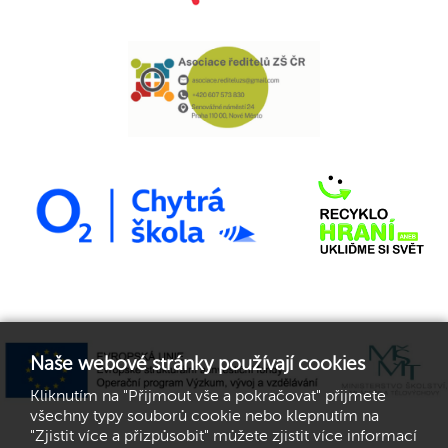
Naše webové stránky používají cookies
Kliknutím na "Přijmout vše a pokračovat" přijmete
všechny typy souborů cookie nebo klepnutím na
"Zjistit více a přizpůsobit" můžete zjistit více informací