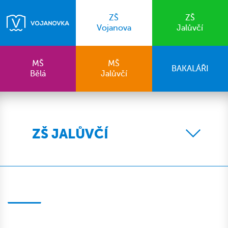
ZŠ
ZŠ
Vojanova
Jalůvčí
MŠ
MŠ
BAKALÁŘI
Bělá
Jalůvčí
ZŠ JALŮVČÍ