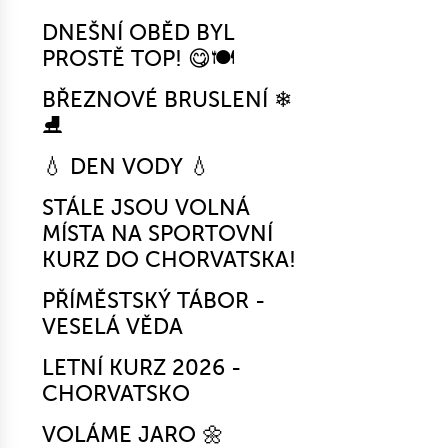
DNEŠNÍ OBĚD BYL
PROSTĚ TOP! 😋🍽️
BŘEZNOVÉ BRUSLENÍ ❄
⛸
💧 DEN VODY 💧
STÁLE JSOU VOLNÁ
MÍSTA NA SPORTOVNÍ
KURZ DO CHORVATSKA!
PŘÍMĚSTSKÝ TÁBOR -
VESELÁ VĚDA
LETNÍ KURZ 2026 -
CHORVATSKO
VOLÁME JARO 🌼