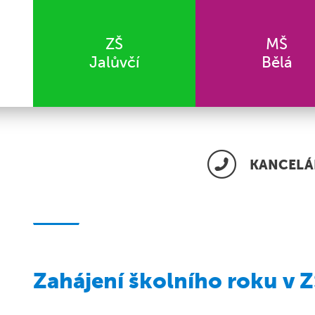
ZŠ
MŠ
Jalůvčí
Bělá
KANCELÁŘ
Zahájení školního roku v Z