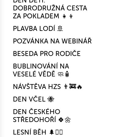
DEN DĚTÍ:
DOBRODRUŽNÁ CESTA
ZA POKLADEM 👧👦
PLAVBA LODÍ 🚢
POZVÁNKA NA WEBINÁŘ
BESEDA PRO RODIČE
BUBLINOVÁNÍ NA
VESELÉ VĚDĚ 🧼🧴
NÁVŠTĚVA HZS 👨‍🚒🔥
DEN VČEL 🐝
DEN ČESKÉHO
STŘEDOHOŘÍ 🍀🌼
LESNÍ BĚH 🌲🏃‍♀️