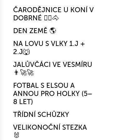
ČARODĚJNICE U KONÍ V
DOBRNÉ 🧙‍♀️🐴
DEN ZEMĚ 🌎
NA LOVU S VLKY 1.J +
2.J🐺
JALŮVČÁCI VE VESMÍRU
👨‍🚀🚀
FOTBAL S ELSOU A
ANNOU PRO HOLKY (5–
8 LET)
TŘÍDNÍ SCHŮZKY
VELIKONOČNÍ STEZKA
🐰