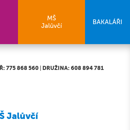
MŠ
BAKALÁŘI
Jalůvčí
: 775 868 560
|
DRUŽINA: 608 894 781
Š Jalůvčí