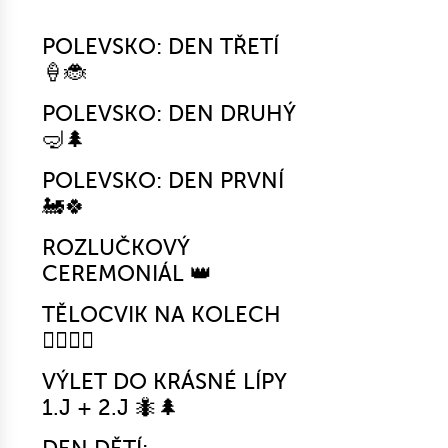
POLEVSKO: DEN TŘETÍ
🍦🐞
POLEVSKO: DEN DRUHÝ
🤿🌲
POLEVSKO: DEN PRVNÍ
🚂🍀
ROZLUČKOVÝ
CEREMONIÁL 👑
TĚLOCVIK NA KOLECH
🚴‍♀️🤸‍♂️
VÝLET DO KRÁSNÉ LÍPY
1.J + 2.J 🐜🌲