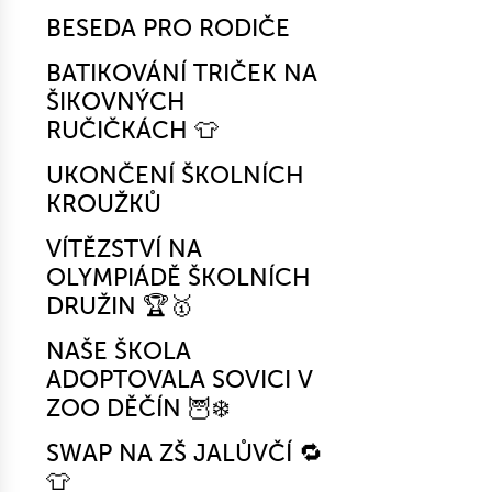
BESEDA PRO RODIČE
BATIKOVÁNÍ TRIČEK NA
ŠIKOVNÝCH
RUČIČKÁCH 👕
UKONČENÍ ŠKOLNÍCH
KROUŽKŮ
VÍTĚZSTVÍ NA
OLYMPIÁDĚ ŠKOLNÍCH
DRUŽIN 🏆🥇
NAŠE ŠKOLA
ADOPTOVALA SOVICI V
ZOO DĚČÍN 🦉❄️
SWAP NA ZŠ JALŮVČÍ 🔁
👕