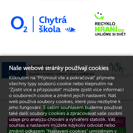
Naše webové stránky používají cookies
Kliknutím na "Přijmout vše a pokračovat" přijmete
všechny typy souborů cookie nebo klepnutím na
"Zjistit více a přizpůsobit" můžete zjistit více informací
o souborech cookie a změnit jejich nastavení. Náš
web používá soubory cookies, které jsou nezbytné k
jeho fungování. S vaším souhlasem budeme používat
RYCHLÝ KONTAKT
také další soubory cookies a zpracovávat vaše osobní
údaje pro analýzu chování a vytváření statistik. Váš
DIGITALIZUJEME ŠKOLU - REALIZACE INVESTICE NPO
souhlas a nastavení můžete kdykoliv odvolat nebo
změnit odkazem "Nastavení cookies" umístěným v
GDPR
PROHLÁŠENÍ O PŘÍSTUPNOSTI