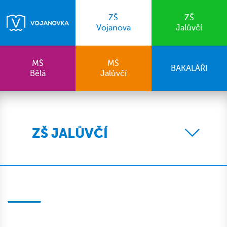
ZŠ
ZŠ
Vojanova
Jalůvčí
MŠ
MŠ
BAKALÁŘI
Bělá
Jalůvčí
ZŠ JALŮVČÍ