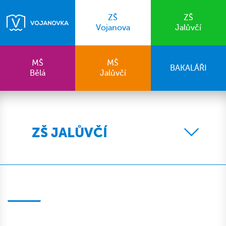
ZŠ
ZŠ
Vojanova
Jalůvčí
MŠ
MŠ
BAKALÁŘI
Bělá
Jalůvčí
ZŠ JALŮVČÍ