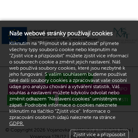
Naše webové stránky používají cookies
Kliknutím na "Přijmout vše a pokračovat" přijmete
všechny typy souborů cookie nebo klepnutím na
"Zjistit více a přizpůsobit" můžete zjistit více informací
o souborech cookie a změnit jejich nastavení. Náš
web používá soubory cookies, které jsou nezbytné k
jeho fungování. S vaším souhlasem budeme používat
RYCHLÝ KONTAKT
také další soubory cookies a zpracovávat vaše osobní
údaje pro analýzu chování a vytváření statistik. Váš
DIGITALIZUJEME ŠKOLU - REALIZACE INVESTICE NPO
souhlas a nastavení můžete kdykoliv odvolat nebo
změnit odkazem "Nastavení cookies" umístěným v
GDPR
PROHLÁŠENÍ O PŘÍSTUPNOSTI
zápatí. Podrobné informace o cookies naleznete
kliknutím na tlačítko "Zjistit více". Informace o
zpracování osobních údajů naleznete na stránce
GDPR.
© Copyright 2026 Vojanovka - základní a mateřská škola |
Zjistit více a přizpůsobit
Vojanova 178/12 | 405 02 Děčín VIII