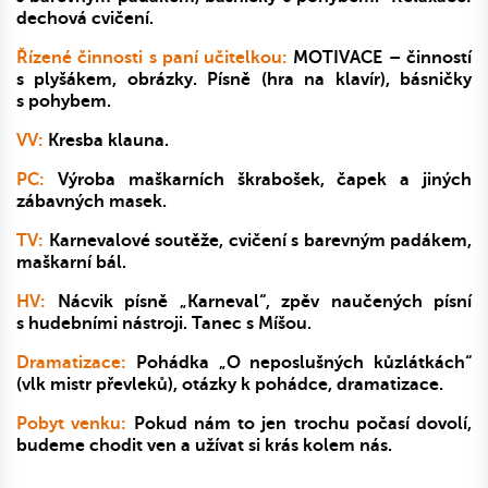
dechová cvičení.
Řízené činnosti s paní učitelkou:
MOTIVACE – činností
s plyšákem, obrázky. Písně (hra na klavír), básničky
s pohybem.
VV:
Kresba klauna.
PC:
Výroba maškarních škrabošek, čapek a jiných
zábavných masek.
TV:
Karnevalové soutěže, cvičení s barevným padákem,
maškarní bál.
HV:
Nácvik písně „Karneval“, zpěv naučených písní
s hudebními nástroji. Tanec s Míšou.
Dramatizace:
Pohádka „O neposlušných kůzlátkách“
(vlk mistr převleků), otázky k pohádce, dramatizace.
Pobyt venku:
Pokud nám to jen trochu počasí dovolí,
budeme chodit ven a užívat si krás kolem nás.