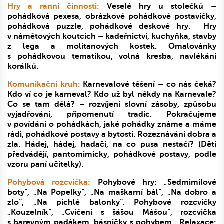
Hry a ranní činnosti:
Veselé hry u stolečků –
pohádková pexesa, obrázkové pohádkové postavičky,
pohádková puzzle, pohádkové deskové hry.
Hry
v námětových koutcích – kadeřnictví, kuchyňka, stavby
z lega a molitanových kostek. Omalovánky
s pohádkovou tematikou, volná kresba, navlékání
korálků.
Komunikační kruh:
Karnevalové těšení – co nás čeká?
Kdo ví co je karneval? Kdo už byl někdy na Karnevale?
Co se tam dělá? – rozvíjení slovní zásoby, způsobu
vyjadřování, připomenutí tradic. Pokračujeme
v povídání o pohádkách, jaké pohádky známe a máme
rádi, pohádkové postavy a bytosti. Rozeznávání dobra a
zla.
Hádej, hádej, hadači, na co pusa nestačí? (Děti
předvádějí, pantomimicky, pohádkové postavy, podle
vzoru paní učitelky).
Pohybová rozcvička:
Pohybové hry:
„Sedmimílové
boty“, „Na Popelky“, „Na maškarní bál“, „Na dobro a
zlo“, „Na píchlé balonky“. Pohybové rozcvičky
„Kouzelník“, „Cvičení s šášou Mášou“, rozcvička
s barevným padákem, básničky s pohybem.
Relaxace: