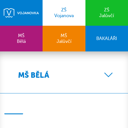
ZŠ
ZŠ
Vojanova
Jalůvčí
MŠ
MŠ
BAKALÁŘI
Bělá
Jalůvčí
MŠ BĚLÁ