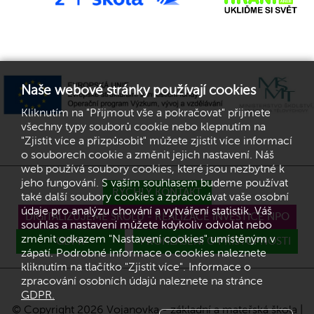
Naše webové stránky používají cookies
Kliknutím na "Přijmout vše a pokračovat" přijmete
všechny typy souborů cookie nebo klepnutím na
"Zjistit více a přizpůsobit" můžete zjistit více informací
o souborech cookie a změnit jejich nastavení. Náš
web používá soubory cookies, které jsou nezbytné k
jeho fungování. S vaším souhlasem budeme používat
RYCHLÝ KONTAKT
také další soubory cookies a zpracovávat vaše osobní
údaje pro analýzu chování a vytváření statistik. Váš
DIGITALIZUJEME ŠKOLU - REALIZACE INVESTICE NPO
souhlas a nastavení můžete kdykoliv odvolat nebo
změnit odkazem "Nastavení cookies" umístěným v
GDPR
PROHLÁŠENÍ O PŘÍSTUPNOSTI
zápatí. Podrobné informace o cookies naleznete
kliknutím na tlačítko "Zjistit více". Informace o
zpracování osobních údajů naleznete na stránce
GDPR.
© Copyright 2026 Vojanovka - základní a mateřská škola |