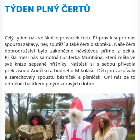
TÝDEN PLNÝ ČERTŮ
Celý týden nás ve školce provázeli čerti. Připravili si pro nás
spoustu zábavy, her, soutěží a také čertí diskotéku. Naše čertí
dobrodružství bylo zakončeno návštěvou přímo z pekla.
Přišla mezi nás samotná Luciferka Muribána, která měla ve
své knize sepsané hříšníky. Naštěstí si s sebou přivedla
překrásnou Andělku a hodného Mikuláše. Děti jim zazpívaly
a zarecitovaly spoustu básniček a písniček. Oni nás za to
odměnili balíčkem plným zdravých dobrot.