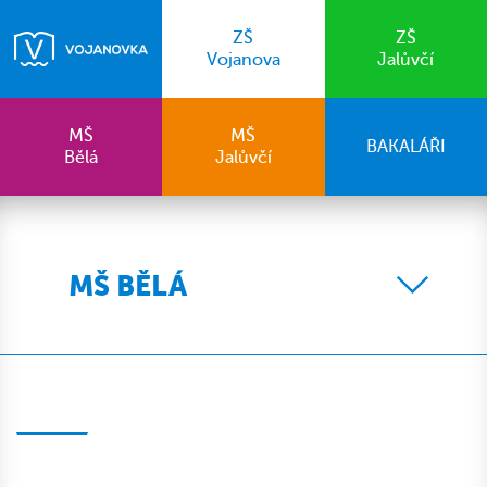
ZŠ
ZŠ
Vojanova
Jalůvčí
MŠ
MŠ
BAKALÁŘI
Bělá
Jalůvčí
MŠ BĚLÁ