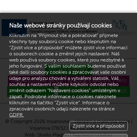
Naše webové stránky používají cookies
Kliknutím na "Přijmout vše a pokračovat" přijmete
všechny typy souborů cookie nebo klepnutím na
"Zjistit více a přizpůsobit" můžete zjistit více informací
o souborech cookie a změnit jejich nastavení. Náš
web používá soubory cookies, které jsou nezbytné k
jeho fungování. S vaším souhlasem budeme používat
RYCHLÝ KONTAKT
také další soubory cookies a zpracovávat vaše osobní
údaje pro analýzu chování a vytváření statistik. Váš
DIGITALIZUJEME ŠKOLU - REALIZACE INVESTICE NPO
souhlas a nastavení můžete kdykoliv odvolat nebo
změnit odkazem "Nastavení cookies" umístěným v
GDPR
PROHLÁŠENÍ O PŘÍSTUPNOSTI
zápatí. Podrobné informace o cookies naleznete
kliknutím na tlačítko "Zjistit více". Informace o
zpracování osobních údajů naleznete na stránce
GDPR.
© Copyright 2026 Vojanovka - základní a mateřská škola |
Zjistit více a přizpůsobit
Vojanova 178/12 | 405 02 Děčín VIII
Web:
Studio Maglen
|
Nastavení cookies