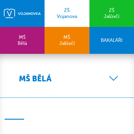
ZŠ
ZŠ
Vojanova
Jalůvčí
MŠ
MŠ
BAKALÁŘI
Bělá
Jalůvčí
MŠ BĚLÁ