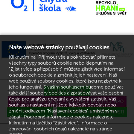
Naše webové stránky používají cookies
Kliknutím na "Přijmout vše a pokračovat" přijmete
všechny typy souborů cookie nebo klepnutím na
"Zjistit více a přizpůsobit" můžete zjistit více informací
o souborech cookie a změnit jejich nastavení. Náš
web používá soubory cookies, které jsou nezbytné k
jeho fungování. S vaším souhlasem budeme používat
RYCHLÝ KONTAKT
také další soubory cookies a zpracovávat vaše osobní
údaje pro analýzu chování a vytváření statistik. Váš
DIGITALIZUJEME ŠKOLU - REALIZACE INVESTICE NPO
souhlas a nastavení můžete kdykoliv odvolat nebo
změnit odkazem "Nastavení cookies" umístěným v
GDPR
PROHLÁŠENÍ O PŘÍSTUPNOSTI
zápatí. Podrobné informace o cookies naleznete
kliknutím na tlačítko "Zjistit více". Informace o
zpracování osobních údajů naleznete na stránce