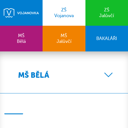
ZŠ
ZŠ
Vojanova
Jalůvčí
MŠ
MŠ
BAKALÁŘI
Bělá
Jalůvčí
MŠ BĚLÁ