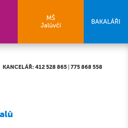
MŠ
BAKALÁŘI
Jalůvčí
KANCELÁŘ: 412 528 865
|
775 868 558
alů