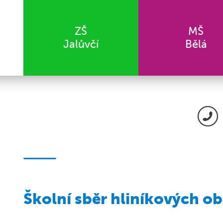
ZŠ
MŠ
Jalůvčí
Bělá
Školní sběr hliníkových ob