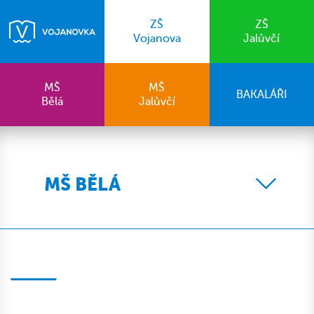
ZŠ
ZŠ
Vojanova
Jalůvčí
MŠ
MŠ
BAKALÁŘI
Bělá
Jalůvčí
MŠ BĚLÁ