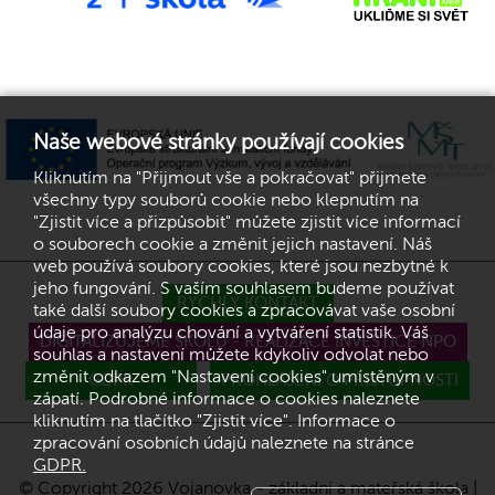
Naše webové stránky používají cookies
Kliknutím na "Přijmout vše a pokračovat" přijmete
všechny typy souborů cookie nebo klepnutím na
"Zjistit více a přizpůsobit" můžete zjistit více informací
o souborech cookie a změnit jejich nastavení. Náš
web používá soubory cookies, které jsou nezbytné k
jeho fungování. S vaším souhlasem budeme používat
RYCHLÝ KONTAKT
také další soubory cookies a zpracovávat vaše osobní
údaje pro analýzu chování a vytváření statistik. Váš
DIGITALIZUJEME ŠKOLU - REALIZACE INVESTICE NPO
souhlas a nastavení můžete kdykoliv odvolat nebo
změnit odkazem "Nastavení cookies" umístěným v
GDPR
PROHLÁŠENÍ O PŘÍSTUPNOSTI
zápatí. Podrobné informace o cookies naleznete
kliknutím na tlačítko "Zjistit více". Informace o
zpracování osobních údajů naleznete na stránce
GDPR.
© Copyright 2026 Vojanovka - základní a mateřská škola |