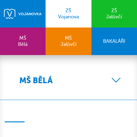
ZŠ
ZŠ
Vojanova
Jalůvčí
MŠ
MŠ
BAKALÁŘI
Bělá
Jalůvčí
MŠ BĚLÁ