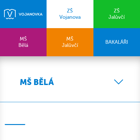
ZŠ
ZŠ
Vojanova
Jalůvčí
MŠ
MŠ
BAKALÁŘI
Bělá
Jalůvčí
MŠ BĚLÁ