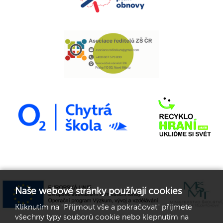
Naše webové stránky používají cookies
Kliknutím na "Přijmout vše a pokračovat" přijmete
všechny typy souborů cookie nebo klepnutím na