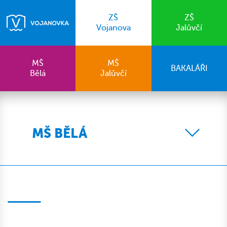
ZŠ
ZŠ
Vojanova
Jalůvčí
MŠ
MŠ
BAKALÁŘI
Bělá
Jalůvčí
MŠ BĚLÁ