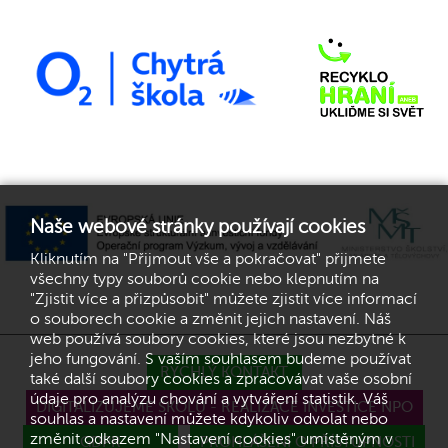
Naše webové stránky používají cookies
Kliknutím na "Přijmout vše a pokračovat" přijmete
všechny typy souborů cookie nebo klepnutím na
"Zjistit více a přizpůsobit" můžete zjistit více informací
o souborech cookie a změnit jejich nastavení. Náš
web používá soubory cookies, které jsou nezbytné k
jeho fungování. S vaším souhlasem budeme používat
RYCHLÝ KONTAKT
také další soubory cookies a zpracovávat vaše osobní
údaje pro analýzu chování a vytváření statistik. Váš
DIGITALIZUJEME ŠKOLU - REALIZACE INVESTICE NPO
souhlas a nastavení můžete kdykoliv odvolat nebo
změnit odkazem "Nastavení cookies" umístěným v
GDPR
PROHLÁŠENÍ O PŘÍSTUPNOSTI