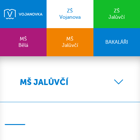
ZŠ
ZŠ
Vojanova
Jalůvčí
MŠ
MŠ
BAKALÁŘI
Bělá
Jalůvčí
MŠ JALŮVČÍ