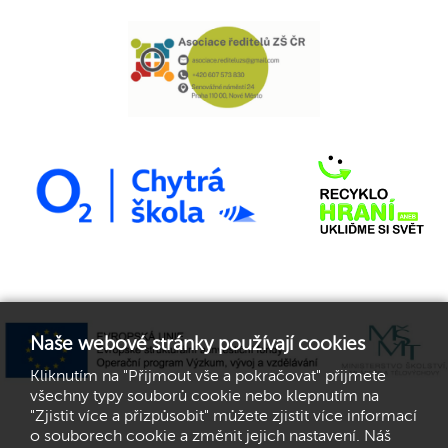
Naše webové stránky používají cookies
Kliknutím na "Přijmout vše a pokračovat" přijmete
všechny typy souborů cookie nebo klepnutím na
"Zjistit více a přizpůsobit" můžete zjistit více informací
o souborech cookie a změnit jejich nastavení. Náš