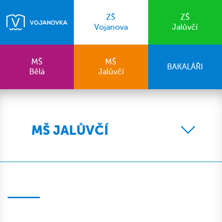
ZŠ
ZŠ
Vojanova
Jalůvčí
MŠ
MŠ
BAKALÁŘI
Bělá
Jalůvčí
MŠ JALŮVČÍ