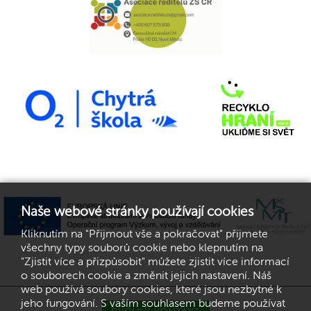
Naše webové stránky používají cookies
Kliknutím na "Přijmout vše a pokračovat" přijmete
všechny typy souborů cookie nebo klepnutím na
"Zjistit více a přizpůsobit" můžete zjistit více informací
o souborech cookie a změnit jejich nastavení. Náš
web používá soubory cookies, které jsou nezbytné k
jeho fungování. S vaším souhlasem budeme používat