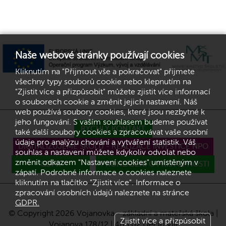
Naše webové stránky používají cookies
Kliknutím na "Přijmout vše a pokračovat" přijmete
všechny typy souborů cookie nebo klepnutím na
"Zjistit více a přizpůsobit" můžete zjistit více informací
o souborech cookie a změnit jejich nastavení. Náš
web používá soubory cookies, které jsou nezbytné k
jeho fungování. S vaším souhlasem budeme používat
RYCHLÝ KONTAKT
také další soubory cookies a zpracovávat vaše osobní
údaje pro analýzu chování a vytváření statistik. Váš
DIGITALIZUJEME ŠKOLU - REALIZACE INVESTICE NPO
souhlas a nastavení můžete kdykoliv odvolat nebo
změnit odkazem "Nastavení cookies" umístěným v
GDPR
PROHLÁŠENÍ O PŘÍSTUPNOSTI
zápatí. Podrobné informace o cookies naleznete
kliknutím na tlačítko "Zjistit více". Informace o
zpracování osobních údajů naleznete na stránce
GDPR.
© Copyright 2026 Vojanovka - základní a mateřská škola |
Zjistit více a přizpůsobit
Vojanova 178/12 | 405 02 Děčín VIII