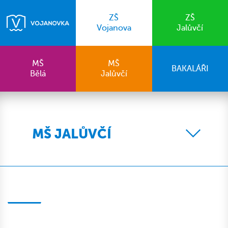
ZŠ
ZŠ
Vojanova
Jalůvčí
MŠ
MŠ
BAKALÁŘI
Bělá
Jalůvčí
MŠ JALŮVČÍ