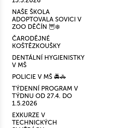
15.5.2026
NAŠE ŠKOLA
ADOPTOVALA SOVICI V
ZOO DĚČÍN 🦉❄️
ČARODĚJNÉ
KOŠTĚZKOUŠKY
DENTÁLNÍ HYGIENISTKY
V MŠ
POLICIE V MŠ 🚔🚓
TÝDENNÍ PROGRAM V
TÝDNU OD 27.4. DO
1.5.2026
EXKURZE V
TECHNICKÝCH