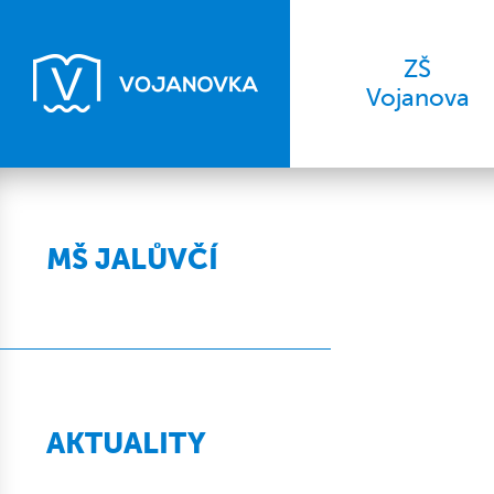
ZŠ
Vojanova
MŠ JALŮVČÍ
AKTUALITY