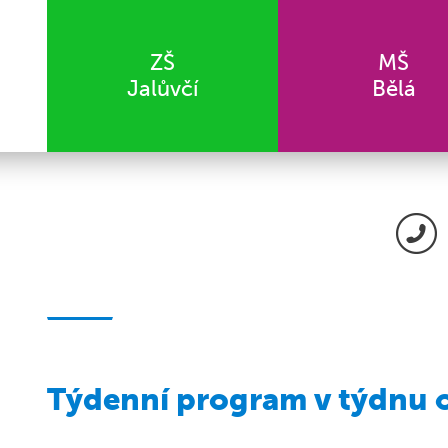
ZŠ
MŠ
Jalůvčí
Bělá
Týdenní program v týdnu o