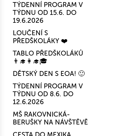
TÝDENNÍ PROGRAM V
TÝDNU OD 15.6. DO
19.6.2026
LOUČENÍ S
PŘEDŠKOLÁKY ❤️
TABLO PŘEDŠKOLÁKŮ
👨‍🎓👩‍🎓🎓
DĚTSKÝ DEN S EOA! 🙂
TÝDENNÍ PROGRAM V
TÝDNU OD 8.6. DO
12.6.2026
MŠ RAKOVNICKÁ-
BERUŠKY NA NÁVŠTĚVĚ
CESTA DO MEXIKA